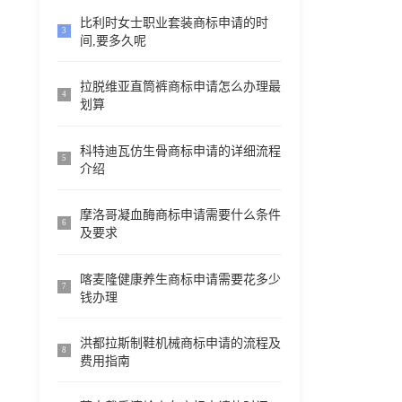
比利时女士职业套装商标申请的时
3
间,要多久呢
拉脱维亚直筒裤商标申请怎么办理最
4
划算
科特迪瓦仿生骨商标申请的详细流程
5
介绍
摩洛哥凝血酶商标申请需要什么条件
6
及要求
喀麦隆健康养生商标申请需要花多少
7
钱办理
洪都拉斯制鞋机械商标申请的流程及
8
费用指南