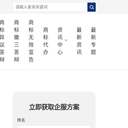
商
商
商
标
标
标
商
资
最
最
异
撤
无
标
讯
新
新
议
三
效
代
中
资
专
答
答
宣
办
心
讯
题
辩
辩
告
立即获取企服方案
姓名