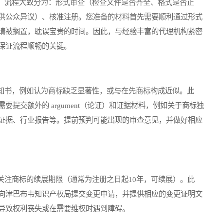
流程大致分为：形式审查（检查文件是否齐全、格式是否正
供公众异议）、核准注册。您准备的材料首先需要顺利通过形式
请被搁置，耽误宝贵的时间。因此，与经验丰富的代理机构紧密
保证流程顺畅的关键。
书，例如认为商标缺乏显著性，或与在先商标构成近似。此
提交额外的 argument（论证）和证据材料，例如关于商标独
证据、行业报告等。提前预判可能出现的审查意见，并做好相应
注商标的续展期限（通常为注册之日起10年，可续展）。此
向津巴布韦知识产权局提交变更申请，并提供相应的变更证明文
导致权利丧失或在需要维权时遇到障碍。