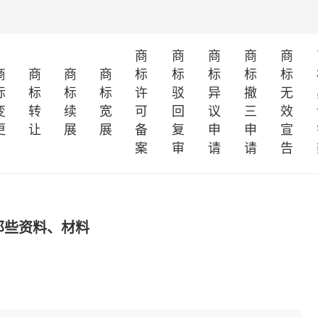
商
商
商
商
商
商
商
商
商
标
标
标
标
标
标
标
标
标
许
驳
异
撤
无
变
转
续
宽
可
回
议
三
效
更
让
展
展
备
复
申
申
宣
案
审
请
请
告
那些资料、材料