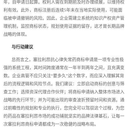
年，自申请日起算。权利人需在到期前及时办理续展，以维持权
利有效。此外，商标注册后连续5年未在当地实际使用，可能面
临被申请撤销的风险。因此，企业需建立系统的知识产权资产管
理机制，监控商标状态，规划使用证据的留存，这才是长期品牌
战略的体现。
与行动建议
总而言之，塞拉利昂抗心律失常药商标申请是一项专业性极
强的系统工程，其时间跨度通常在一年半到两年之间，且充满变
数。企业高管不应只关注“要多久”这个数字，而应深入理解其背
后的流程逻辑和风险节点。我们建议：立即启动商标的创意与筛
查工作；选择资深代理合作伙伴；将商标申请纳入整体市场进入
战略的先行环节；并为可能出现的审查波折预留时间和资源。通
过前瞻性的规划和专业的执行，您完全可以驾驭这个过程，为您
的药品在塞拉利昂市场的成功铺就坚实的品牌法律基石，让每一
次塞拉利昂商标申请都成为一次稳健的战略布局。