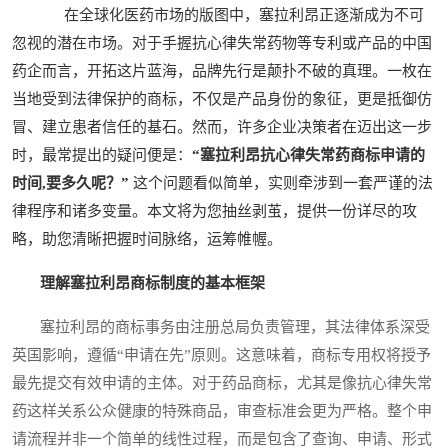
在全球化医药市场的版图中，塞拉利昂正逐渐成为不可
忽视的潜在市场。对于手握抗心律失常药物等专利或产品的中国
药企而言，开拓这片蓝海，品牌先行是颠扑不破的真理。一枚在
当地受到法律保护的商标，不仅是产品身份的象征，更是抵御仿
冒、建立患者信任的基石。然而，许多企业决策者在迈出这一步
时，最常提出的疑问便是：
“塞拉利昂抗心律失常药商标申请的
时间,要多久呢？”
这个问题看似简单，实则牵涉到一套严谨的法
律程序和诸多变量。本文将为您抽丝剥茧，提供一份详尽的攻
略，助您清晰把握时间脉络，运筹帷幄。
理解塞拉利昂商标制度的基本框架
塞拉利昂的商标事务由注册总局负责管理，其法律体系深受
英国影响，遵循“申请在先”原则。这意味着，商标专用权将授予
最先提交有效申请的主体。对于药品商标，尤其是像抗心律失常
药这样关系公众健康的特殊商品，审查标准会更为严格。整个申
请流程并非一个简单的线性过程，而是包含了查询、申请、形式