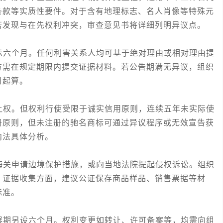
条款等实质性要件。对于含有地理标志、名人肖像等特殊元
若发现与在先权利冲突，审查意见书将详细列明异议点。
六个月。任何利害关系人均可基于绝对理由或相对理由提
方需在规定期限内提交证据材料。若公告期满无异议，组织
日起算。
权。但权利行使受限于诚实信用原则，连续五年未实际使
册原则，但未注册的驰名商标可通过异议程序或无效宣告获
内法具体分析。
关申请边境保护措施，或向当地法院提起侵权诉讼。组织
。证据收集方面，建议公证保存商品样品、销售票据等材
标准。
期另设六个月。权利变更如转让、许可备案等，均需向组