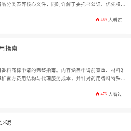
商品分类表等核心文件，同时详解了委托书公证、优先权证
基础到高阶的完整资料准备方案，助力企业高效完成商标布
469
人看过
用指南
用香料商标申请的完整指南。内容涵盖申请前查重、材料准
解析官方费用结构与代理服务成本，并针对药用香料特殊分
解读和成本分析，助力企业高效完成贝宁商标布局，规避常
476
人看过
少呢