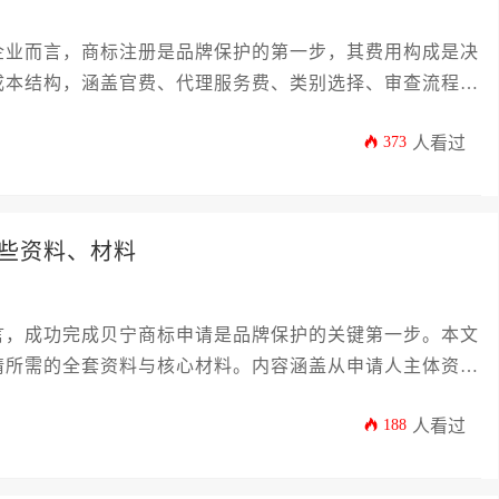
企业而言，商标注册是品牌保护的第一步，其费用构成是决
成本结构，涵盖官费、代理服务费、类别选择、审查流程等
议。了解这些信息，有助于企业主精准控制知识产权投入，
373
人看过
础，确保贝宁商标申请过程高效且经济。
些资料、材料
言，成功完成贝宁商标申请是品牌保护的关键第一步。本文
请所需的全套资料与核心材料。内容涵盖从申请人主体资格
服务分类等十二个核心环节，旨在帮助企业主和高管规避常
188
人看过
市场的稳健发展奠定坚实基础。