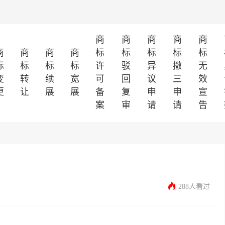
商
商
商
商
商
商
商
商
商
标
标
标
标
标
标
标
标
标
许
驳
异
撤
无
变
转
续
宽
可
回
议
三
效
更
让
展
展
备
复
申
申
宣
案
审
请
请
告
288人看过