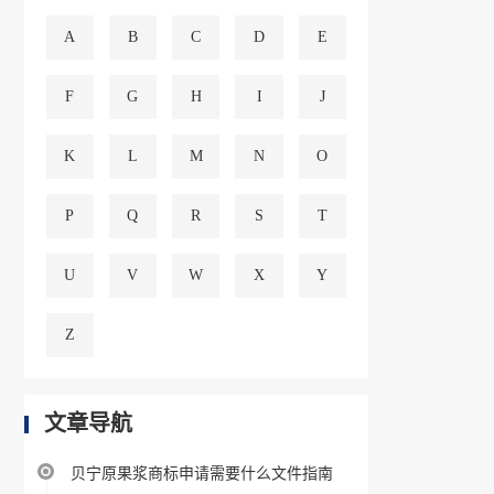
A
B
C
D
E
F
G
H
I
J
K
L
M
N
O
P
Q
R
S
T
U
V
W
X
Y
Z
文章导航
贝宁原果浆商标申请需要什么文件指南