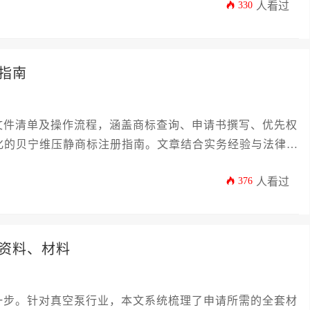
330
人看过
指南
文件清单及操作流程，涵盖商标查询、申请书撰写、优先权
化的贝宁维压静商标注册指南。文章结合实务经验与法律要
局，规避常见风险。
376
人看过
资料、材料
一步。针对真空泵行业，本文系统梳理了申请所需的全套材