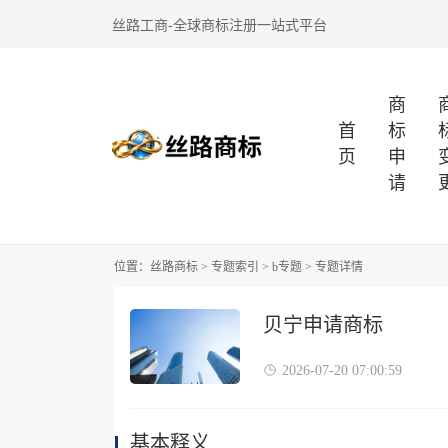
丝路工商-全球商标注册一站式平台
商
首
标
页
申
请
位置：
丝路商标
>
专题索引
>
b专题
> 专题详情
贝宁申请商标
2026-07-20 07:00:59
基本释义