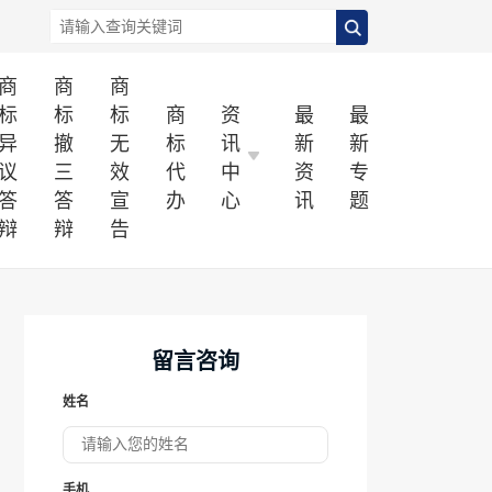
商
商
商
标
标
标
商
资
最
最
异
撤
无
标
讯
新
新
议
三
效
代
中
资
专
答
答
宣
办
心
讯
题
辩
辩
告
留言咨询
姓名
手机