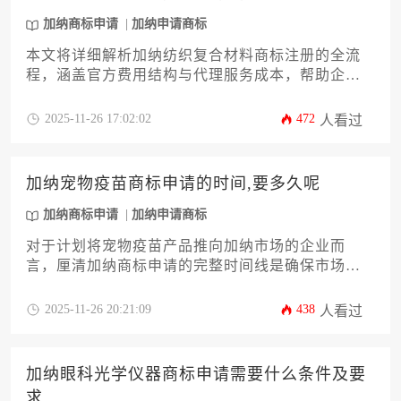
加纳商标申请
加纳申请商标
本文将详细解析加纳纺织复合材料商标注册的全流
程，涵盖官方费用结构与代理服务成本，帮助企业
主系统掌握从检索到维权的关键环节。内容包含12
个核心模块，针对材料特性提供类别选择建议与风
2025-11-26 17:02:02
472
人看过
险规避策略，助力企业高效完成加纳商标申请布
局。
加纳宠物疫苗商标申请的时间,要多久呢
加纳商标申请
加纳申请商标
对于计划将宠物疫苗产品推向加纳市场的企业而
言，厘清加纳商标申请的完整时间线是确保市场准
入和品牌保护的第一步。本文将深入剖析从申请前
检索到最终注册的全流程，详细解读影响审批周期
2025-11-26 20:21:09
438
人看过
的关键因素，并提供一套切实可行的加速策略，旨
在帮助企业主高效规划知识产权布局，规避潜在风
险，顺利完成加纳宠物疫苗商标申请。
加纳眼科光学仪器商标申请需要什么条件及要
求