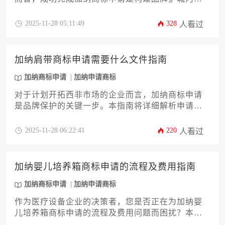
关键第一步。本文将提供一份详尽的攻略，系统阐
述申请所需的全套材料清单、加纳知识产权局的特
2025-11-28 05:11:49
328
人看过
殊规定、商品分类技巧以及应对官方审查的实用策
略，旨在帮助企业主规避常见风险，高效稳妥地获
得商标专用权，为市场开拓奠定坚实的法律基础。
加纳肩带商标申请需要什么文件指南
加纳商标申请
加纳申请商标
对于计划开拓西非市场的企业而言，加纳商标申请
是品牌保护的关键一步。本指南将详细解析申请肩
带类商标所需的全部文件清单、各项文件的具体要
求与准备要点，以及从提交到注册的完整流程。文
2025-11-28 06:22:41
220
人看过
章旨在为企业主和高管提供一份清晰、实用且具备
操作性的文件准备攻略，帮助您高效、稳妥地完成
在加纳的商标布局，规避潜在风险。
加纳婴儿培养箱商标申请的流程及费用指南
加纳商标申请
加纳申请商标
作为医疗设备企业的决策者，您是否正在为加纳婴
儿培养箱商标申请的流程及费用问题而困扰？本文
将为您提供一份详尽的指南。我们将深入解析从申