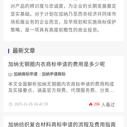
对产品的辨识度与忠诚度，为企业的长期发展奠定
坚实基础。对于计划在加纳乃至西非经济共同体市
场拓展业务的企业而言，及早规划和实施商标保护
策略，是一项具有高度前瞻性的商业投资。
最新文章
加纳无钢圈内衣商标申请的费用是多少呢
加纳商标申请
加纳申请商标
本文全面解析加纳无钢圈内衣商标申请的费用构成
及实操要点，涵盖官方规费、代理服务费、分类指
定费及潜在附加成本。针对企业主系统阐述预算规
划、流程时效及风险规避策略，助力企业高效完成
2025-11-26 16:41:59
206
人看过
加纳商标布局。
加纳纺织复合材料商标申请的流程及费用指南