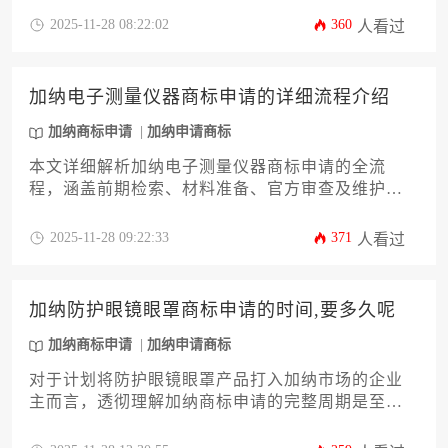
请前查询到最终注册的全过程，涵盖官方费用、代
2025-11-28 08:22:02
360
人看过
理服务费、潜在风险及预算规划等关键环节。无论
您是初次进入加纳市场还是希望强化品牌保护，这
份关于加纳商标申请的专业攻略都将为您提供清
加纳电子测量仪器商标申请的详细流程介绍
晰、实用的行动路线图，助您高效稳妥地完成知识
产权布局。
加纳商标申请
加纳申请商标
本文详细解析加纳电子测量仪器商标申请的全流
程，涵盖前期检索、材料准备、官方审查及维护策
略等关键环节。针对企业主及高管群体，提供规避
风险、提升注册成功率的实用建议，助力品牌在加
2025-11-28 09:22:33
371
人看过
纳市场的合规布局与长效保护。
加纳防护眼镜眼罩商标申请的时间,要多久呢
加纳商标申请
加纳申请商标
对于计划将防护眼镜眼罩产品打入加纳市场的企业
主而言，透彻理解加纳商标申请的完整周期是至关
重要的第一步。本文将深入剖析从提交前准备到最
终注册的全流程时间线，详细解析影响审批速度的