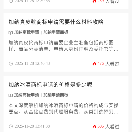
2025-11-28 12:30:55
259
人看过
各类因素，并提供一套切实可行的加速策略。通过
阅读，您将能精准预判项目进度，高效规划市场布
局，确保您的品牌权益在加纳获得及时、全面的法
加纳真皮靴商标申请需要什么材料攻略
律保护。
加纳商标申请
加纳申请商标
加纳真皮靴商标申请需要企业主准备包括商标图
样、商品分类清单、申请人身份证明及委托书等核
心材料。本文将详细解析加纳商标注册流程、材料
清单及法律注意事项，帮助企业高效完成知识产权
2025-11-28 12:40:43
476
人看过
布局，规避跨境商业风险。
加纳冰酒商标申请的价格是多少呢
加纳商标申请
加纳申请商标
本文深度解析加纳冰酒商标申请的价格构成与实操
要点。从基础官费到代理服务费，从类别选择到流
程规划，为企业主提供全链条成本分析和风险规避
策略。涵盖12个核心维度，助您精准预算并高效完
2025-11-28 13:41:38
306
人看过
成加纳商标布局。