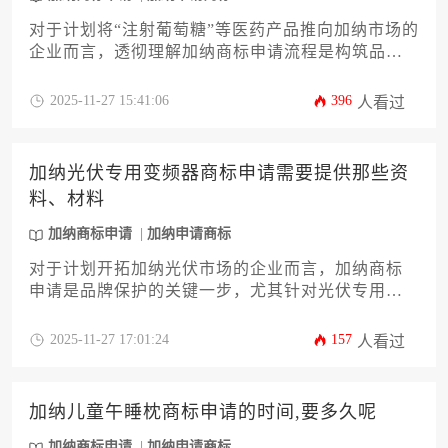
对于计划将“注射葡萄糖”等医药产品推向加纳市场的
企业而言，透彻理解加纳商标申请流程是构筑品牌
护城河的关键第一步。本文将为您系统剖析从商标
检索、分类确定到提交申请、应对审查乃至成功注
2025-11-27 15:41:06
396
人看过
册的全链条操作指南，旨在帮助企业主规避常见风
险，高效完成加纳商标申请，为产品上市奠定坚实
的法律基础。
加纳光伏专用变频器商标申请需要提供那些资
料、材料
加纳商标申请
加纳申请商标
对于计划开拓加纳光伏市场的企业而言，加纳商标
申请是品牌保护的关键一步，尤其针对光伏专用变
频器这类技术产品。本文将系统性地阐述申请流程
中所需的全套资料与材料，涵盖从主体资格证明、
2025-11-27 17:01:24
157
人看过
清晰的商标图样，到精准的商品分类、使用证据等
核心要件。文章旨在为企业主及高管提供一份详
尽、实用且专业的攻略，帮助您高效完成在加纳的
加纳儿童午睡枕商标申请的时间,要多久呢
商标布局，规避潜在风险，为品牌国际化奠定坚实
基础。
加纳商标申请
加纳申请商标