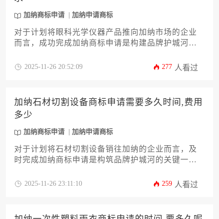
加纳商标申请
加纳申请商标
对于计划将眼科光学仪器产品推向加纳市场的企业
而言，成功完成加纳商标申请是构建品牌护城河的
关键第一步。本文将深入解析在加纳为眼科光学仪
器类别进行商标注册所需满足的法定条件与具体要
2025-11-26 20:52:09
277
人看过
求，涵盖从主体资格、商标图样规范到尼斯分类精
准选择等十二个核心维度，为您提供一份详尽实用
的行动指南，助您规避潜在风险，高效完成知识产
加纳石材切割设备商标申请需要多久时间,费用
权布局。
多少
加纳商标申请
加纳申请商标
对于计划将石材切割设备销往加纳的企业而言，及
时完成加纳商标申请是构筑品牌护城河的关键一
步。本文将深度剖析在加纳为这类设备注册商标的
全流程，核心解答“需要多久”与“费用多少”两大实际
2025-11-26 23:11:10
259
人看过
问题。内容将涵盖从前期检索、官方规费、代理服
务费到审查周期、公告异议及最终注册的每一个细
节，并提供行之有效的加速策略与风险规避建议，