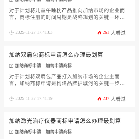
对于计划将儿童午睡枕产品推向加纳市场的企业而
言，商标注册的时间周期是战略规划的关键一环。
加纳商标申请通常需经历形式审查、实质审查、公
告及注册等多个阶段，整体流程耗时约12至24个
2025-11-27 17:41:03
261
人看过
月。本文将深入解析影响时长的核心因素，并提供
一套高效推进申请的实操策略，助力企业主精准掌
控知识产权布局节奏。
加纳双肩包商标申请怎么办理最划算
加纳商标申请
加纳申请商标
对于计划将双肩包产品打入加纳市场的企业主而
言，加纳商标申请是构建品牌护城河的关键一步。
本文将深入剖析如何以最经济高效的方式完成这一
流程，内容涵盖从前期检索、类别选择到提交策略
2025-11-27 17:41:19
237
人看过
与风险规避等十二个核心环节，旨在帮助企业以最
小成本最大化保护自身知识产权，实现品牌价值的
稳健落地。
加纳激光治疗仪器商标申请怎么办理最划算
加纳商标申请
加纳申请商标