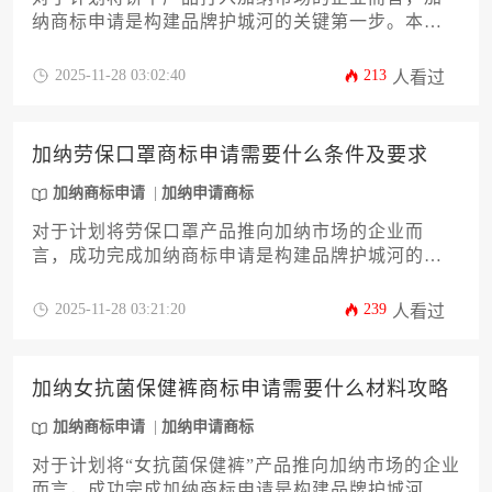
纳商标申请是构建品牌护城河的关键第一步。本文
将提供一份详尽的文件准备指南，系统解析从商标
查询、文件清单、规范要求到提交策略的全流程，
2025-11-28 03:02:40
213
人看过
帮助企业主规避常见陷阱，高效完成注册。理解这
些核心要件，不仅能提升申请成功率，更是品牌在
加纳市场获得长远法律保障的基石。
加纳劳保口罩商标申请需要什么条件及要求
加纳商标申请
加纳申请商标
对于计划将劳保口罩产品推向加纳市场的企业而
言，成功完成加纳商标申请是构建品牌护城河的关
键第一步。本文将深入解析在加纳为劳保口罩这一
特定商品申请商标所需满足的全部条件与具体要
2025-11-28 03:21:20
239
人看过
求，内容涵盖从申请主体资格、商标图样规范，到
精准的商品分类选择以及复杂的官方审查流程等核
心环节。文章旨在为企业主和高管提供一份详尽、
加纳女抗菌保健裤商标申请需要什么材料攻略
专业且极具操作性的行动指南，帮助您规避常见风
险，高效稳妥地完成加纳商标申请，为品牌国际化
加纳商标申请
加纳申请商标
之路奠定坚实基础。
对于计划将“女抗菌保健裤”产品推向加纳市场的企业
而言，成功完成加纳商标申请是构建品牌护城河的