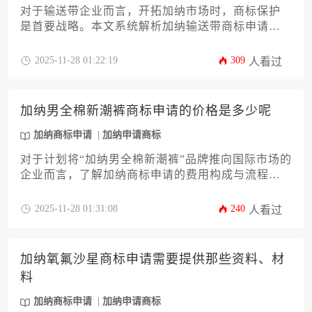
对于输送带企业而言，开拓加纳市场时，商标保护
是首要战略。本文系统解析加纳输送带商标申请全
流程，从成本优化、材料准备到风险规避，提供12
个关键策略，帮助企业以最小投入完成高效注册，
2025-11-28 01:22:19
309
人看过
确保品牌权益最大化，实现最划算的加纳商标申请
方案。
加纳男全棉新潮裤商标申请的价格是多少呢
加纳商标申请
加纳申请商标
对于计划将“加纳男全棉新潮裤”品牌推向国际市场的
企业而言，了解加纳商标申请的费用构成与流程至
关重要。本文深度解析官方规费、代理服务、类别
选择等核心成本要素，并提供多维度预算规划建
2025-11-28 01:31:08
240
人看过
议，助力企业高效完成加纳商标布局，规避潜在风
险。
加纳氧氟沙星商标申请需要提供那些资料、材
料
加纳商标申请
加纳申请商标