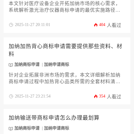
本文针对医疗设备企业开拓加纳市场的核心需求，
系统解析激光治疗仪器商标申请的最优实施路径。
从前期检索策略、类别选择到费用管控与风险规
避，提供12个关键操作要点，帮助企业以最小成本
2025-11-27 20:11:01
404
人看过
完成加纳商标申请，确保持久品牌保护与市场合规
运营。
加纳加热背心商标申请需要提供那些资料、材
料
加纳商标申请
加纳申请商标
针对企业拓展非洲市场的需求，本文详细解析加纳
商标申请过程中加热背心品类所需的全套材料清单
与规范要求。从申请人资质证明、商标图样设计规
范到产品分类指引，系统阐述12项核心材料的准备
2025-11-27 23:21:54
354
人看过
要点与常见风险规避方案，助力企业高效完成知识
产权布局。
加纳输送带商标申请怎么办理最划算
加纳商标申请
加纳申请商标