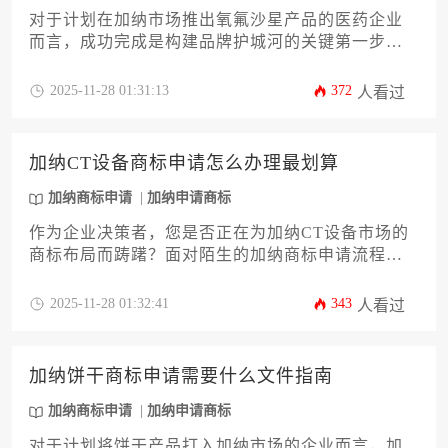
对于计划在加纳市场推出氧氟沙星产品的医药企业
而言，成功完成是构建品牌护城河的关键第一步。
本文将为您详尽解析申请过程中所需的全套资料与
材料，从申请主体资格证明、清晰的商标图样，到
2025-11-28 01:31:13
372
人看过
经过认证的委托书及商品分类的精准界定，逐一拆
解其核心要点与合规要求。文章旨在为企业主和高
管提供一份条理清晰、极具操作性的行动指南，帮
加纳CT设备商标申请怎么办理最划算
助您高效准备，规避潜在风险，确保商标权益在加
纳得到坚实保护。
加纳商标申请
加纳申请商标
作为企业决策者，您是否正在为加纳CT设备市场的
商标布局而踌躇？面对陌生的加纳商标申请流程与
潜在的预算超支风险，如何以最优成本构筑坚实的
品牌护城河至关重要。本文将为您深度解析从前期
2025-11-28 01:32:41
343
人看过
检索、类别选择到后期维护的全流程策略，助您避
开常见陷阱，实现高性价比的，确保您的医疗设备
品牌在加纳市场安全落地、稳健发展。
加纳饼干商标申请需要什么文件指南
加纳商标申请
加纳申请商标
对于计划将饼干产品打入加纳市场的企业而言，加