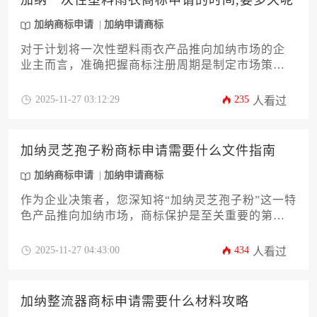
加纳一次性塑料雨衣商标申请的时间,要多久呢
助力企业主高效稳妥地完成知识产权布局。
加纳商标申请
加纳申请商标
对于计划将一次性塑料雨衣产品推向加纳市场的企
业主而言，准确把握商标注册周期是制定市场策略
的关键一环。本文将深入剖析加纳商标申请的完整
流程，从前期查询、材料准备到官方审查的各个阶
2025-11-27 03:12:29
235
人看过
段，详细解读影响审批速度的核心因素，并提供一
套切实可行的加速方案，助力企业高效完成知识产
权布局，为品牌出海保驾护航。
加纳灵芝孢子粉商标申请需要什么文件指南
加纳商标申请
加纳申请商标
作为企业决策者，您深知将“加纳灵芝孢子粉”这一特
色产品推向加纳市场，商标保护是至关重要的第一
步。本指南将为您系统梳理加纳商标申请所需的全
套文件清单、详细规格及办理流程。内容涵盖从申
2025-11-27 04:43:00
434
人看过
请人资格证明、清晰的商标图样，到商品分类的精
准界定等核心要件，并深入解析加纳注册局（注册
局）的特殊规定与审查要点。文章旨在为您提供一
加纳整流器商标申请需要什么材料攻略
份详尽、实用的文件准备攻略，助您高效稳妥地完