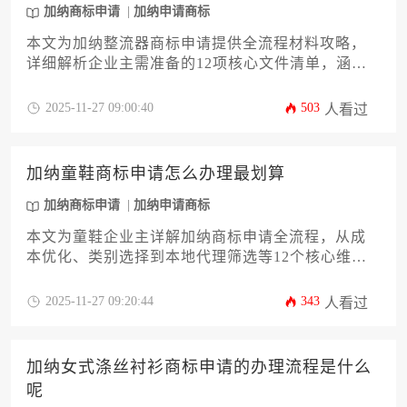
成知识产权布局，为品牌出海保驾护航。
加纳商标申请
加纳申请商标
本文为加纳整流器商标申请提供全流程材料攻略，
详细解析企业主需准备的12项核心文件清单，涵盖
商标图样规范、委托书公证、商品分类表选择等关
键环节，并附送加纳注册处最新政策解读与风险规
2025-11-27 09:00:40
503
人看过
避指南，助力企业高效完成海外知识产权布局。
加纳童鞋商标申请怎么办理最划算
加纳商标申请
加纳申请商标
本文为童鞋企业主详解加纳商标申请全流程，从成
本优化、类别选择到本地代理筛选等12个核心维
度，提供切实可行的省钱策略。通过分析官方收费
结构、规避常见驳回风险及长期维护技巧，帮助企
2025-11-27 09:20:44
343
人看过
业用最高效的方式完成加纳童鞋商标布局，实现品
牌出海效益最大化。
加纳女式涤丝衬衫商标申请的办理流程是什么
呢