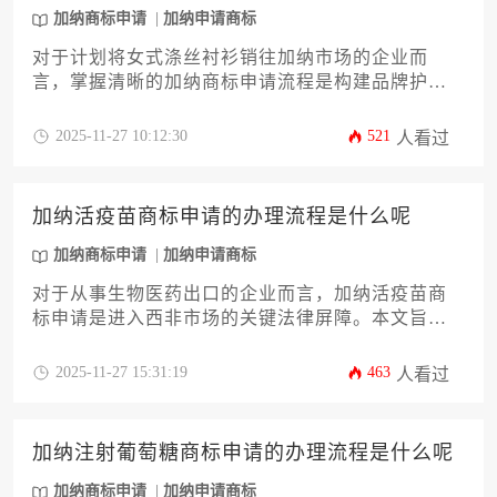
加纳商标申请
加纳申请商标
对于计划将女式涤丝衬衫销往加纳市场的企业而
言，掌握清晰的加纳商标申请流程是构建品牌护城
河的第一步。本文将为您详尽解析从商标检索、材
料准备、递交审查到成功注册的全过程，并深入探
2025-11-27 10:12:30
521
人看过
讨商品分类技巧、风险规避策略以及权利维护要
点，助力企业主高效稳妥地完成知识产权布局，为
品牌国际化奠定坚实基础。此份关于加纳商标申请
加纳活疫苗商标申请的办理流程是什么呢
的攻略旨在提供实用指导。
加纳商标申请
加纳申请商标
对于从事生物医药出口的企业而言，加纳活疫苗商
标申请是进入西非市场的关键法律屏障。本文旨在
为您提供一份详尽、专业的加纳商标申请攻略，系
统解析从前期查询、材料准备、官方审查到最终注
2025-11-27 15:31:19
463
人看过
册的全流程。文章将深入探讨活疫苗这一特殊商品
的申请要点、风险规避策略以及权利维护路径，助
力企业主高效、稳妥地完成知识产权布局，为产品
加纳注射葡萄糖商标申请的办理流程是什么呢
出海保驾护航。
加纳商标申请
加纳申请商标