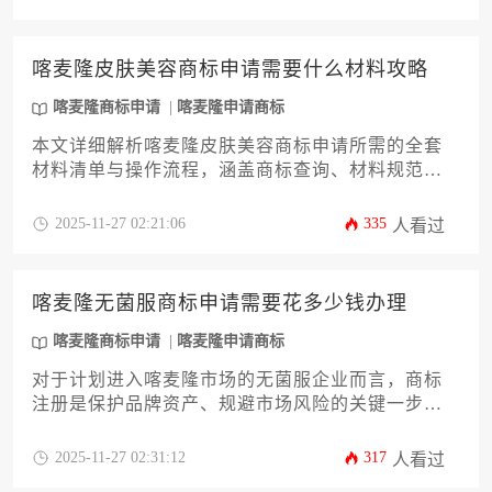
险，高效完成知识产权布局，为市场准入奠定坚实
基础。
喀麦隆皮肤美容商标申请需要什么材料攻略
喀麦隆商标申请
喀麦隆申请商标
本文详细解析喀麦隆皮肤美容商标申请所需的全套
材料清单与操作流程，涵盖商标查询、材料规范、
分类选择及官方沟通要点。针对企业主和高管群
体，提供避免常见驳回风险的实用策略，助力品牌
2025-11-27 02:21:06
335
人看过
高效完成非洲市场知识产权布局。
喀麦隆无菌服商标申请需要花多少钱办理
喀麦隆商标申请
喀麦隆申请商标
对于计划进入喀麦隆市场的无菌服企业而言，商标
注册是保护品牌资产、规避市场风险的关键一步。
许多企业主最关心的问题是“喀麦隆无菌服商标申请
需要花多少钱办理”。本文将深入剖析整个申请流程
2025-11-27 02:31:12
317
人看过
中的各项费用构成，包括官费、代理服务费、可能