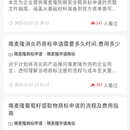
本文为企业提供喀麦隆防砸安全鞋商标申请的完整
文件指南，涵盖从基础材料准备到官方表单填写的
12个关键环节。内容包含商标查询、分类确认、委
托书公证、使用声明等必备文件详解，以及应对审
2025-11-27 21:20:52
243
人看过
查异议的专业策略，助力企业高效完成喀麦隆商标
申请流程。
喀麦隆消炎药商标申请需要多久时间,费用多少
喀麦隆商标申请
喀麦隆申请商标
对于计划将消炎药产品推向喀麦隆市场的企业而
言，透彻理解当地商标注册的流程与成本至关重
要。本文将深入解析喀麦隆消炎药商标申请的全过
程，详细说明从提交申请到最终获权所需的时间周
2025-11-27 23:51:12
393
人看过
期、涉及的全部费用构成，并提供针对医药行业的
专业策略建议。文章旨在为企业主提供一份实用指
南，助其高效完成喀麦隆商标申请，为产品进入市
喀麦隆葡萄籽提取物商标申请的流程及费用指
场奠定坚实的法律基础。
南
喀麦隆商标申请
喀麦隆申请商标