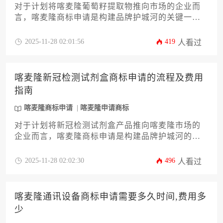
对于计划将喀麦隆葡萄籽提取物推向市场的企业而
言，喀麦隆商标申请是构建品牌护城河的关键一
步。本文将为您深度剖析从商标检索、申请材料准
备、形式审查到公告注册的全流程，并详细解读官
2025-11-28 02:01:56
419
人看过
费、代理服务费等成本构成，同时提供类别选择策
略与风险应对方案，助力企业高效、稳妥地完成知
识产权布局，为市场开拓奠定坚实基础。
喀麦隆新冠检测试剂盒商标申请的流程及费用
指南
喀麦隆商标申请
喀麦隆申请商标
对于计划将新冠检测试剂盒产品推向喀麦隆市场的
企业而言，喀麦隆商标申请是构建品牌护城河的关
键第一步。本文将为您提供一份详尽指南，系统解
析从商标检索、材料准备、官方提交到后期维护的
2025-11-28 02:02:30
496
人看过
全流程，并深度剖析各项官方费用与代理服务成
本，帮助企业主精准规划预算，规避潜在风险，确
保品牌权益在喀麦隆获得坚实法律保障。
喀麦隆通讯设备商标申请需要多久时间,费用多
少