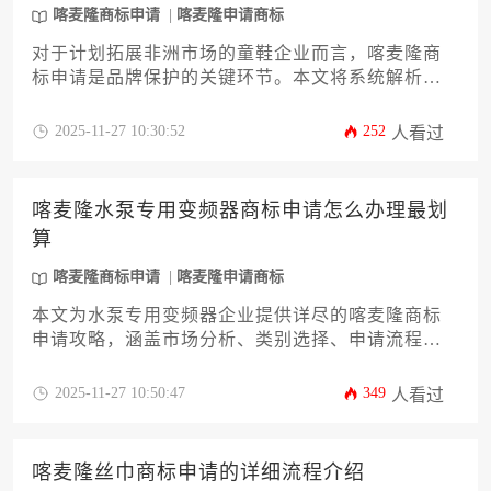
喀麦隆商标申请
喀麦隆申请商标
对于计划拓展非洲市场的童鞋企业而言，喀麦隆商
标申请是品牌保护的关键环节。本文将系统解析从
商标检索、材料准备到审查公告的全流程，涵盖非
洲知识产权组织（OAPI）体系特点、类别选择策略
2025-11-27 10:30:52
252
人看过
及常见风险应对方案，为企业提供切实可行的操作
指南。
喀麦隆水泵专用变频器商标申请怎么办理最划
算
喀麦隆商标申请
喀麦隆申请商标
本文为水泵专用变频器企业提供详尽的喀麦隆商标
申请攻略，涵盖市场分析、类别选择、申请流程优
化及成本控制等关键环节。通过12个核心维度的深
度解析，帮助企业主以最高效经济的方式完成喀麦
2025-11-27 10:50:47
349
人看过
隆商标布局，规避常见风险并最大化品牌保护价
值。
喀麦隆丝巾商标申请的详细流程介绍