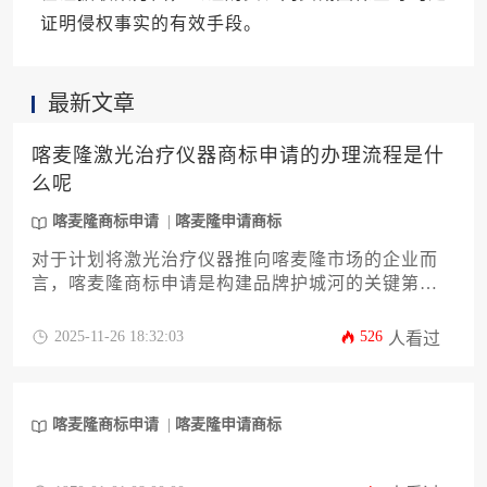
证明侵权事实的有效手段。
最新文章
喀麦隆激光治疗仪器商标申请的办理流程是什
么呢
喀麦隆商标申请
喀麦隆申请商标
对于计划将激光治疗仪器推向喀麦隆市场的企业而
言，喀麦隆商标申请是构建品牌护城河的关键第一
步。本文将为您详细拆解从商标检索、材料准备、
官方提交到后续维护的全流程，并特别针对医疗器
2025-11-26 18:32:03
526
人看过
械行业的特殊要求提供专业建议。文章旨在帮助企
业主或高管系统掌握在喀麦隆保护知识产权的方
法，规避潜在风险，确保品牌在海外市场的稳健发
喀麦隆商标申请
喀麦隆申请商标
展。