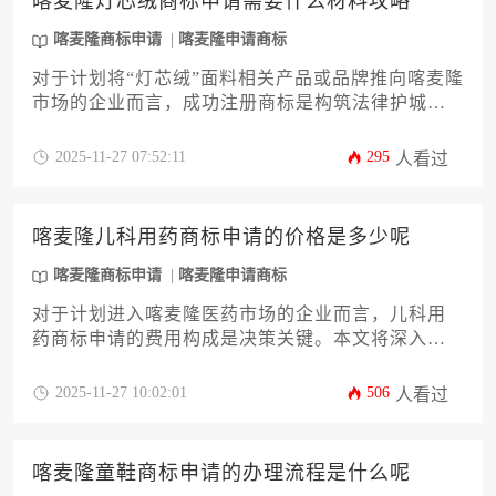
喀麦隆灯芯绒商标申请需要什么材料攻略
实操价值的攻略，助您以最高效、最经济的方式完
成喀麦隆商标申请，稳固非洲市场桥头堡。
喀麦隆商标申请
喀麦隆申请商标
对于计划将“灯芯绒”面料相关产品或品牌推向喀麦隆
市场的企业而言，成功注册商标是构筑法律护城河
的第一步。本文将为您提供一份详尽且实用的喀麦
隆商标申请材料攻略，深度解析从资格证明、商标
2025-11-27 07:52:11
295
人看过
图样到使用声明等核心文件的准备要点与规范。文
章还将涵盖申请流程、审查周期、异议应对及后续
维护策略，旨在帮助企业主或高管系统掌握在喀麦
喀麦隆儿科用药商标申请的价格是多少呢
隆保护知识产权的关键环节，规避潜在风险，确保
品牌资产安全。
喀麦隆商标申请
喀麦隆申请商标
对于计划进入喀麦隆医药市场的企业而言，儿科用
药商标申请的费用构成是决策关键。本文将深入剖
析影响喀麦隆商标申请总成本的十二个核心要素，
从官费阶梯、类别选择到代理服务、审查周期等，
2025-11-27 10:02:01
506
人看过
为企业主提供一份详尽的预算规划与风险规避指
南。
喀麦隆童鞋商标申请的办理流程是什么呢