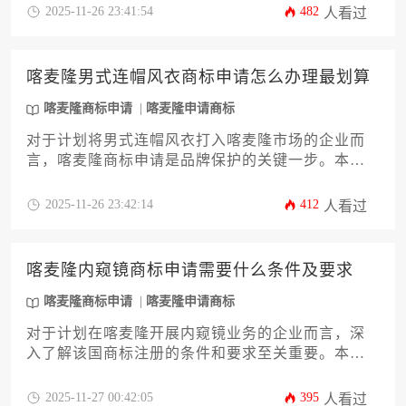
南，涵盖从商标查询、材料准备、官方提交、审查
2025-11-26 23:41:54
482
人看过
应对到最终确权的所有环节。文章旨在帮助企业主
和高管系统性地了解喀麦隆商标申请的独特规定和
潜在挑战，特别是针对乳品添加剂这一特殊商品类
喀麦隆男式连帽风衣商标申请怎么办理最划算
别，确保您的品牌资产在进入市场之初就得到稳固
的法律保护。
喀麦隆商标申请
喀麦隆申请商标
对于计划将男式连帽风衣打入喀麦隆市场的企业而
言，喀麦隆商标申请是品牌保护的关键一步。本文
将深入解析如何通过精准的类别选择、成本效益最
优的申请路径以及专业的流程管理，帮助企业主以
2025-11-26 23:42:14
412
人看过
最具性价比的方式完成注册，有效规避潜在风险，
确保品牌资产在海外市场获得坚实保障。
喀麦隆内窥镜商标申请需要什么条件及要求
喀麦隆商标申请
喀麦隆申请商标
对于计划在喀麦隆开展内窥镜业务的企业而言，深
入了解该国商标注册的条件和要求至关重要。本文
将系统解析喀麦隆内窥镜商标申请的法律基础、必
备材料、分类规则及审查流程，帮助企业规避风
2025-11-27 00:42:05
395
人看过