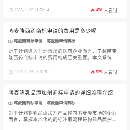
一步。本攻略将系统性地为您解析申请全流程，核
心聚焦于所需材料的详细清单与准备要点。文章将
2025-11-26 21:52:14
458
人看过
深入探讨从商标查询、分类确定到委托书公证认证
等关键环节，旨在帮助企业主或高管规避常见风
险，提升注册成功率，为产品在喀麦隆市场的合规
喀麦隆西药商标申请的费用是多少呢
经营与品牌保护奠定坚实基础。
喀麦隆商标申请
喀麦隆申请商标
对于计划进入非洲市场的医药企业而言，了解喀麦
隆西药商标申请的费用构成至关重要。本文系统解
析官方规费、代理服务费、分类加收费用及潜在附
加成本，同时深入探讨药品商标审查的特殊要求、
2025-11-26 23:01:51
529
人看过
异议应对策略以及维护成本控制方案，为企业主提
供全面实用的喀麦隆商标申请成本管理指南。
喀麦隆乳品添加剂商标申请的详细流程介绍
喀麦隆商标申请
喀麦隆申请商标
对于计划将乳品添加剂产品推向喀麦隆市场的企业
而言，掌握本地化的商标注册流程是构建品牌护城
河的关键第一步。本文将为您提供一个全面的指