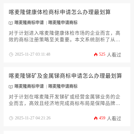
产生的额外成本以及预算规划策略，旨在为企业提
供一份清晰、实用的财务指南，助力企业顺利完成
喀麦隆健康体检商标申请怎么办理最划算
喀麦隆商标申请，为品牌国际化保驾护航。
喀麦隆商标申请
喀麦隆申请商标
对于计划进入喀麦隆健康体检市场的企业而言，高
效的商标注册策略至关重要。本文系统剖析了从前
期检索、材料准备到申请提交的全流程成本优化方
案，帮助企业以最小投入完成喀麦隆商标申请，规
2025-11-27 03:11:48
525
人看过
避常见法律风险并建立品牌保护壁垒。
喀麦隆锑矿及金属锑商标申请怎么办理最划算
喀麦隆商标申请
喀麦隆申请商标
对于计划在喀麦隆开发锑矿或经营金属锑业务的企
业而言，高效且经济地完成商标布局是保障品牌资
产的第一步。本文将深入剖析喀麦隆商标申请的全
流程，从前期检索策略、类别精准选择到官方费用
2025-11-27 04:21:26
459
人看过
优化与本地代理机构协作，提供一套完整的成本控
制与风险规避方案。旨在帮助企业主以最具性价比