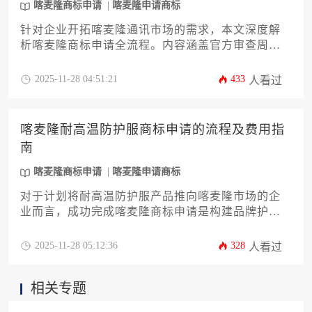
喀麦隆商标申请
喀麦隆申请商标
针对企业开拓喀麦隆通讯市场的需求，本文深度解
析喀麦隆商标申请全流程。内容涵盖官方审查周期
12-18个月的具体阶段分解、基础官费与代理服务费
的详细构成，以及加速审查与异议应对等实战策
2025-11-28 04:51:21
433
人看过
略。帮助企业精准规划时间与预算，高效完成通讯
设备类商标权利布局。
喀麦隆耐高温防护服商标申请的流程及费用指
南
喀麦隆商标申请
喀麦隆申请商标
对于计划将耐高温防护服产品推向喀麦隆市场的企
业而言，成功完成喀麦隆商标申请是构建品牌护城
河的关键第一步。本指南将为您深度解析从商标查
询、材料准备、官方审查到最终注册的全流程，并
2025-11-28 05:12:36
328
人看过
详细拆解各项官方费用与潜在代理成本。文章旨在
帮助企业主或高管规避常见风险，制定最优预算，
相关专题
确保品牌在喀麦隆市场获得坚实法律保护，为业务
拓展奠定坚实基础。