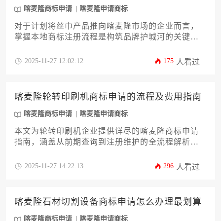
喀麦隆商标申请
喀麦隆申请商标
对于计划将丝巾产品推向喀麦隆市场的企业而言，
掌握本地商标注册流程是构筑品牌护城河的关键第
一步。本文将深度剖析喀麦隆丝巾商标申请的详细
流程介绍，从前期查询到后期维护，系统阐述12个
2025-11-27 12:02:12
175
人看过
核心环节。内容涵盖商标图样设计规范、商品国际
分类（尼斯分类）选择策略、官方审查要点及应对
方案，旨在为企业主提供一份实操性强、能有效规
喀麦隆轮转印刷机商标申请的流程及费用指南
避风险的行动指南，助力企业顺利完成喀麦隆商标
申请，为品牌国际化和市场拓展奠定坚实基础。
喀麦隆商标申请
喀麦隆申请商标
本文为轮转印刷机企业提供详尽的喀麦隆商标申请
指南，涵盖从前期查询到注册维护的全流程解析及
费用构成。内容包含官方机构对接、类别选择策
略、异议应对方案等12个核心环节，帮助企业主规
2025-11-27 14:22:13
296
人看过
避风险并优化知识产权布局成本。通过系统化梳理
喀麦隆商标申请实务要点，为设备制造商拓展非洲
市场提供法律保障支持。
喀麦隆石材切割设备商标申请怎么办理最划算
喀麦隆商标申请
喀麦隆申请商标