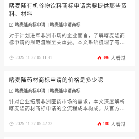
的方式，稳固其在喀麦隆及周边法语区国家的市场
喀麦隆有机谷物饮料商标申请需要提供那些资
地位，实现品牌价值最大化。
料、材料
喀麦隆商标申请
喀麦隆申请商标
对于计划进军非洲市场的企业而言，了解喀麦隆商
标申请的规范流程至关重要。本文系统梳理了有机
谷物饮料品类在喀麦隆申请商标所需的全套材料清
单，涵盖主体资格证明、商标图样、商品分类表、
2025-11-27 05:11:41
396
人看过
使用声明等12项核心要件，并针对有机认证材料的
特殊要求提供专业建议，助力企业高效完成知识产
权布局。
喀麦隆药材商标申请的价格是多少呢
喀麦隆商标申请
喀麦隆申请商标
针对企业拓展非洲医药市场的需求，本文深度解析
喀麦隆药材商标申请的全流程成本构成。从官方规
费、代理服务费到后期维护费用，系统阐述影响价
格的12个关键因素，并提供成本优化策略。帮助企
2025-11-27 05:42:32
180
人看过
业主精准预算规划，规避跨境知识产权布局中的常
见风险，实现品牌价值最大化。