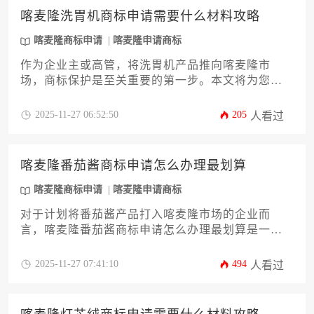
喀麦隆洗胃机商标申请需要什么材料攻略
喀麦隆商标申请
喀麦隆申请商标
作为企业主或高管，将洗胃机产品推向喀麦隆市
场，商标保护是至关重要的第一步。本文将为您提
供一份详尽的喀麦隆洗胃机商标申请需要什么材料
攻略，深度解析从前期查询、材料准备到提交申请
2025-11-27 06:52:50
205
人看过
的全流程。文章将重点阐述申请材料的每一个细节
要求，包括商标图样、商品分类、申请人证明文件
等核心要素，并提醒您注意喀麦隆当地知识产权制
喀麦隆番茄酱商标申请怎么办理最划算
度的特殊性。一次成功的喀麦隆商标申请能有效避
免侵权风险，为您的医疗器械品牌建立坚实的法律
喀麦隆商标申请
喀麦隆申请商标
屏障。
对于计划将番茄酱产品打入喀麦隆市场的企业而
言，喀麦隆番茄酱商标申请怎么办理最划算是一个
关乎品牌长远发展和成本控制的核心议题。本文将
从宏观战略到微观操作，系统剖析在喀麦隆进行番
2025-11-27 07:41:10
494
人看过
茄酱类商标注册的全流程，涵盖成本构成分析、申
请路径选择、商品类别精准布局、审查风险规避等
关键环节，旨在为企业主提供一份兼具专业深度与