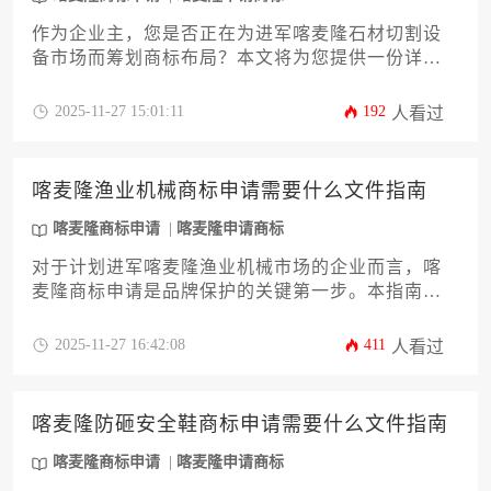
作为企业主，您是否正在为进军喀麦隆石材切割设
备市场而筹划商标布局？本文将为您提供一份详尽
的攻略，帮助您理解在喀麦隆进行商标申请的全流
程，并深度剖析如何以最具成本效益的方式完成这
2025-11-27 15:01:11
192
人看过
一关键步骤。文章将从市场前期调研、申请策略选
择、成本控制技巧到风险规避等多个维度，为您系
统解答喀麦隆石材切割设备商标申请怎么办理最划
喀麦隆渔业机械商标申请需要什么文件指南
算，确保您的品牌在海外市场获得坚实保护。
喀麦隆商标申请
喀麦隆申请商标
对于计划进军喀麦隆渔业机械市场的企业而言，喀
麦隆商标申请是品牌保护的关键第一步。本指南将
系统性地解析办理过程中所需的全套核心文件、详
细流程与潜在风险。文章旨在帮助企业主或高管清
2025-11-27 16:42:08
411
人看过
晰理解从资格证明、商标图样到委托书等各类文书
的准备要点，并提供实用策略，确保您的品牌在喀
麦隆市场安全落地，为长远发展奠定坚实基础。
喀麦隆防砸安全鞋商标申请需要什么文件指南
喀麦隆商标申请
喀麦隆申请商标