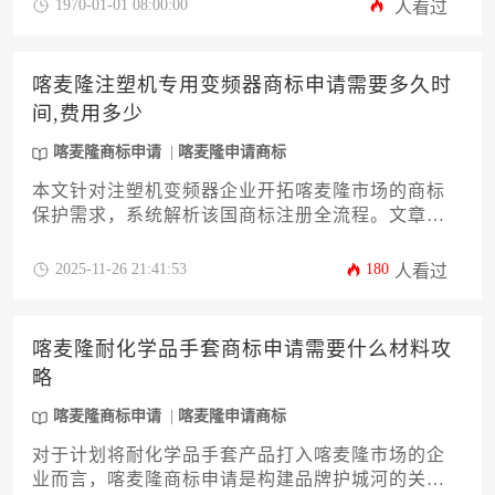
1970-01-01 08:00:00
人看过
喀麦隆注塑机专用变频器商标申请需要多久时
间,费用多少
喀麦隆商标申请
喀麦隆申请商标
本文针对注塑机变频器企业开拓喀麦隆市场的商标
保护需求，系统解析该国商标注册全流程。文章详
细说明官方审查周期约12-18个月的基础时间框架，
深度分析影响进度的各类变量因素，并精准列明申
2025-11-26 21:41:53
180
人看过
请费、公告费、注册证颁发费等阶段性费用构成。
同时提供国际注册体系（马德里体系）与单一国家
注册两种途径的对比方案，为企业主提供具备实操
喀麦隆耐化学品手套商标申请需要什么材料攻
价值的喀麦隆商标申请策略参考。
略
喀麦隆商标申请
喀麦隆申请商标
对于计划将耐化学品手套产品打入喀麦隆市场的企
业而言，喀麦隆商标申请是构建品牌护城河的关键