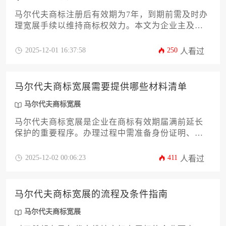
马尔代夫商标注册后有效期为7年，到期前需及时办
理宽展手续以维持商标权效力。本文为企业主及高
管详细解析马尔代夫商标宽展的完整流程，涵盖关
键时间节点、所需材料清单、官方费用构成、常见
2025-12-01 16:37:58
250
人看过
风险预警及应急处理方案。掌握专业的马尔代夫商
标宽展策略，可有效避免因逾期导致的商标失效风
险，助力企业稳固海外市场知识产权布局。
马尔代夫商标宽展需要提供哪些材料清单
马尔代夫商标宽展
马尔代夫商标宽展是企业在商标有效期届满前延长
保护的重要程序。办理过程中需准备身份证明、委
托书、商标图样及宽展申请书等核心材料，同时需
注意缴费凭证与使用声明的合规性。提前规划材料
2025-12-02 00:06:23
411
人看过
准备与提交时间，能有效避免权利丧失，确保品牌
在马尔代夫市场的持续保护。
马尔代夫商标宽展的流程及条件指南
马尔代夫商标宽展