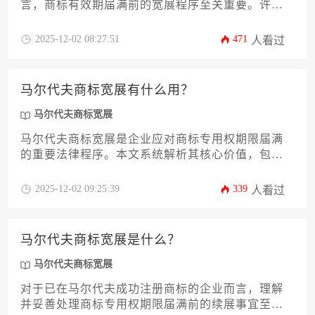
言，商标有效期届满前的宽展程序至关重要。许多
企业主最关心的问题是“马尔代夫商标宽展的价格是
多少钱呢？”，但实际费用远非一个简单数字，它受
2025-12-02 08:27:51
471
人看过
到官方规费、代理服务费、商品类别数量以及潜在
加急情况等多重因素影响。本文将为您深度解析马
尔代夫商标宽展的成本构成、办理流程、常见陷阱
马尔代夫商标宽展有什么用？
及优化策略，助您高效完成权利续展，稳固品牌海
外阵地。
马尔代夫商标宽展
马尔代夫商标宽展是企业应对商标专用权期限届满
的重要法律程序。本文系统解析其核心价值，包括
避免权利丧失、维持市场独占地位、防止恶意抢注
等十二个关键维度，为企业主提供兼具战略性和操
2025-12-02 09:25:39
339
人看过
作性的权益维护方案，助力国际化品牌保护体系的
有效构建。
马尔代夫商标宽展是什么？
马尔代夫商标宽展
对于已在马尔代夫成功注册商标的企业而言，理解
并妥善处理商标专用权期限届满前的续展事宜至关