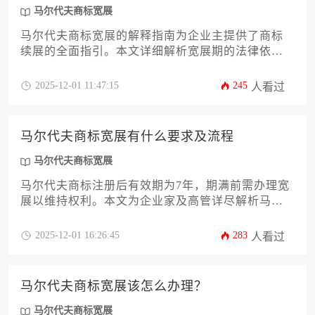
马尔代夫商标宽展
马尔代夫商标宽展的解释指南为企业主提供了商标
续展的全面指引。本文详细解析宽展期的法律依
据、申请流程、材料准备及风险规避策略，帮助企
业高效完成商标权维护，避免权利失效。掌握马尔
2025-12-01 11:47:15
245
人看过
代夫商标宽展的关键步骤，确保品牌海外权益稳固
无虞。
马尔代夫商标宽展有什么要求及流程
马尔代夫商标宽展
马尔代夫商标注册后有效期为7年，期满前需办理宽
展以维持权利。本文为企业家及高管详尽解析马尔
代夫商标宽展的核心要求、关键时间节点、具体操
作流程及常见风险。掌握这些要点，能有效规避权
2025-12-01 16:26:45
283
人看过
利失效风险，确保品牌在马尔代夫市场的持续保
护，是企业进行海外知识产权管理的必备攻略。
马尔代夫商标宽展该怎么办理？
马尔代夫商标宽展