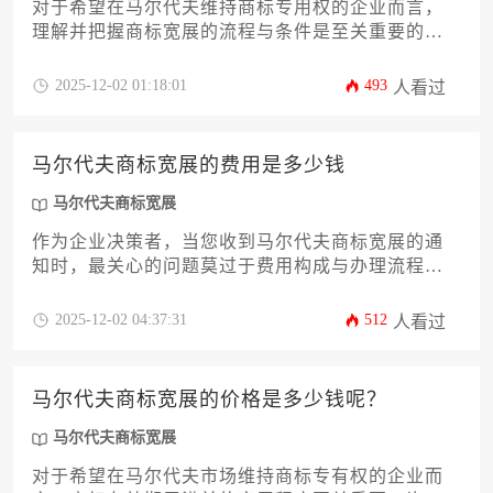
对于希望在马尔代夫维持商标专用权的企业而言，
理解并把握商标宽展的流程与条件是至关重要的商
业策略。商标注册后并非一劳永逸，其有效期通常
为10年，期满前必须及时办理续展，即宽展，否则
2025-12-02 01:18:01
493
人看过
将面临商标失效、品牌价值受损的风险。本指南将
为您提供一份关于马尔代夫商标宽展的流程及条件
指南，内容详尽，涵盖从资格审核、材料准备到官
马尔代夫商标宽展的费用是多少钱
方审查与后续维护的全过程，旨在帮助企业主和高
管规避潜在的法律风险，确保品牌资产在马尔代夫
马尔代夫商标宽展
市场的持续保护。
作为企业决策者，当您收到马尔代夫商标宽展的通
知时，最关心的问题莫过于费用构成与办理流程。
本文将为您提供一份关于马尔代夫商标宽展费用的
详细攻略，内容涵盖官方规费、专业服务费、潜在
2025-12-02 04:37:31
512
人看过
附加成本以及影响总价的各类因素。通过深入分
析，我们旨在帮助企业主精准预算，规避风险，确
保品牌权益在马尔代夫市场得到无缝延续。
马尔代夫商标宽展的价格是多少钱呢？
马尔代夫商标宽展
对于希望在马尔代夫市场维持商标专有权的企业而