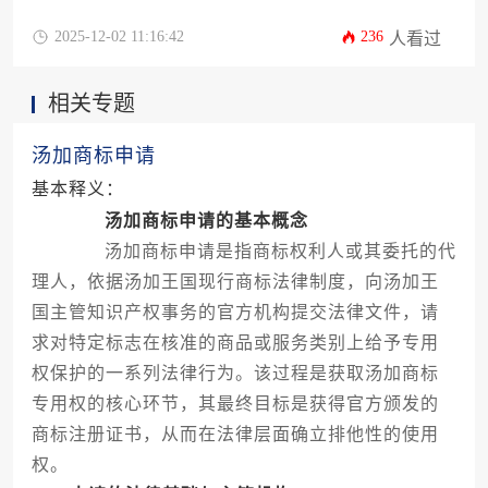
重要。本文将深入剖析马尔代夫商标宽展制度的定
义、适用情形、法定流程及其潜在风险。文章旨在
2025-12-02 11:16:42
236
人看过
为企业主和高管提供一套清晰、实用的行动指南，
帮助他们在商标面临失效风险时，能够抓住最后的
相关专题
补救机会，确保品牌资产在马尔代夫市场的持续受
保护状态，避免因权利丧失而造成不必要的商业损
失。
汤加商标申请
基本释义：
汤加商标申请的基本概念
汤加商标申请是指商标权利人或其委托的代
理人，依据汤加王国现行商标法律制度，向汤加王
国主管知识产权事务的官方机构提交法律文件，请
求对特定标志在核准的商品或服务类别上给予专用
权保护的一系列法律行为。该过程是获取汤加商标
专用权的核心环节，其最终目标是获得官方颁发的
商标注册证书，从而在法律层面确立排他性的使用
权。