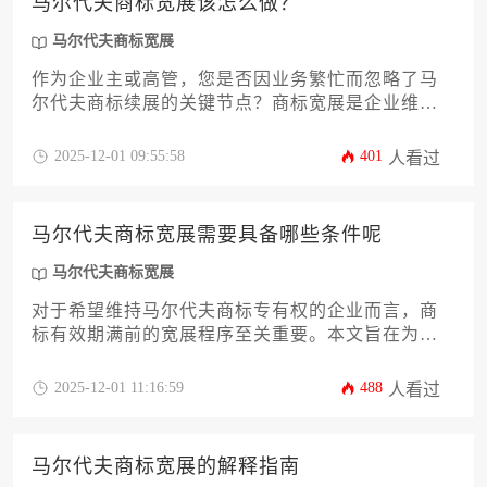
马尔代夫商标宽展该怎么做？
马尔代夫商标宽展
作为企业主或高管，您是否因业务繁忙而忽略了马
尔代夫商标续展的关键节点？商标宽展是企业维系
海外品牌权益的重要防线。本文将系统解析马尔代
夫商标宽展的全流程，从政策依据、时间窗口、材
2025-12-01 09:55:58
401
人看过
料准备到风险规避，提供一份详尽的行动指南。文
章将深入剖析宽展与续展的本质区别，帮助您精准
把握操作要点，确保品牌在马尔代夫市场的合法存
马尔代夫商标宽展需要具备哪些条件呢
续，避免权利失效带来的商业损失。
马尔代夫商标宽展
对于希望维持马尔代夫商标专有权的企业而言，商
标有效期满前的宽展程序至关重要。本文旨在为企
业决策者提供一份详尽的办理攻略，深入剖析进行
马尔代夫商标宽展所需满足的各项法定条件，涵盖
2025-12-01 11:16:59
488
人看过
申请主体资格、时间窗口、文件准备以及核心注意
事项等关键环节。通过系统梳理，助力企业高效合
规地完成续展，确保品牌权益在马尔代夫市场的持
马尔代夫商标宽展的解释指南
续稳定。