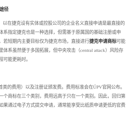
途径
以在捷克设有实体或控股公司的企业名义直接申请是最直接的
体系指定捷克也是一种选择，但需基于原属国的基础注册或申
，若短期内主要目标仅为捷克市场，直接进行
捷克申请商标
可能
然便于多国拓展，但中央攻击（central attack）风险存
程可能更耗时。
类的费用）以及注册证颁发费。费用标准会在ÚPV官网公布。
一个商标在三个类别，费用远高于只在一个类别。因此，回归第
如果通过电子方式提交申请，通常能享受比纸质申请更低的官费