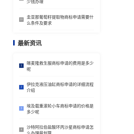
少钱办理
圭亚那葡萄籽提取物商标申请需要什
10
么条件及要求
最新资讯
喀麦隆救生服商标申请的费用是多少
1
呢
伊拉克液压油缸商标申请的详细流程
2
介绍
埃及载重滚轮小车商标申请的价格是
3
多少呢
沙特阿拉伯盐酸环丙沙星商标申请怎
4
么办理最划算