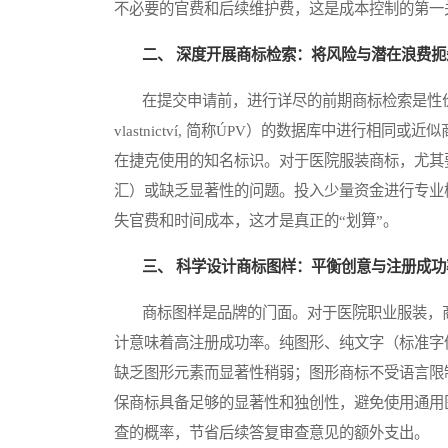
不必要的官费和后续维护费，这是成本控制的第一
二、 深度开展商标检索：将风险与潜在浪费扼
在提交申请前，进行详尽的前期商标检索是性价比最高的
vlastnictví, 简称ÚPV）的数据库中进行
在捷克使用的知名标识。对于医院服装商标，尤其要
汇）或缺乏显著性的问题。投入少量资金进行专业
失官费和时间成本，这才是真正的“划算”。
三、 科学设计商标图样：平衡创意与注册成功
商标图样是品牌的门面。对于医院职业服装，商
计意味着高注册成功率。纯图形、纯文字（标准字
缺乏图形元素而显著性稍弱；图形商标不受语言限
保商标具备足够的显著性和独创性，避免使用通用
查的概率，节省后续答复审查意见的额外支出。