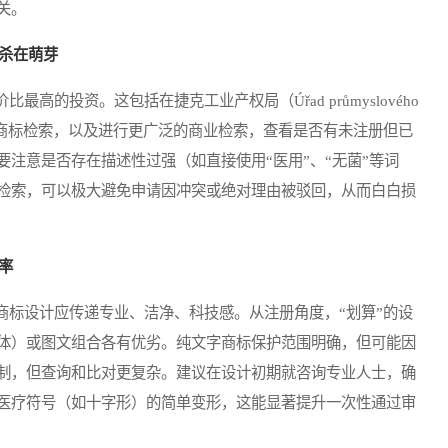
关。
杀在萌芽
投资。这包括在捷克工业产权局（Úřad průmyslového
相同或近似商标检索，以及进行更广泛的商业检索，查看是否有未注册但已
注意是否存在描述性过强（如直接使用“医用”、“无菌”等词
检索，可以极大避免申请因冲突或绝对理由被驳回，从而白白损
率
标设计应传递专业、洁净、科技感。从注册角度，“划算”的设
体）或图文组合各有优劣。纯文字商标保护范围明确，但可能因
制，但查询和比对更复杂。建议在设计初期就咨询专业人士，确
医疗符号（如十字形）的简单变形，这能显著提升一次性通过审