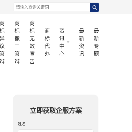
商
商
商
标
标
标
商
资
最
最
异
撤
无
标
讯
新
新
议
三
效
代
中
资
专
答
答
宣
办
心
讯
题
辩
辩
告
立即获取企服方案
姓名