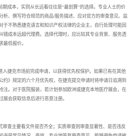
期成本，实则从长远看往往是“最划算”的选择。专业人士的价
分析、撰写符合规范的商品/服务描述、应对官方的审查意见、监
对于不熟悉捷克语言和知识产权法律的企业主，自行处理可能因
纠错成本远超代理费。选择代理时，应比较其专业背景、服务透
求最低报价。
入捷克市场前完成申请，以获得优先权保护。如果已有在其他
公约》规定的六个月优先权，在捷克提交申请时将申请日追溯到
抢注。对于医院服装，若计划参加欧洲或捷克本地医疗展会，在
过展会获取信息后进行恶意注册。
审查主要看文件是否齐全；实质审查则审查显著性、是否违反
知书是常见情况。高效、专业地答复审查意见，能够避免申请被