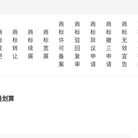
商
商
商
商
商
商
商
商
商
标
标
标
标
标
标
标
标
标
许
驳
异
撤
无
变
转
续
宽
可
回
议
三
效
更
让
展
展
备
复
申
申
宣
案
审
请
请
告
最划算