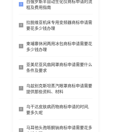
白俄罗斯半自动生化仪商标申请的流
3
程及费用指南
拉脱维亚机床专用变频器商标申请需
4
要花多少钱办理
柬埔寨休闲两用冰包商标申请需要花
5
多少钱办理
亚美尼亚风扇网罩商标申请需要什么
6
条件及要求
乌兹别克斯坦蒸汽眼罩商标申请需要
7
提供那些资料、材料
乌干达皮肤病药物商标申请的时间,
8
要多久呢
马耳他头孢哌酮钠商标申请需要花多
9