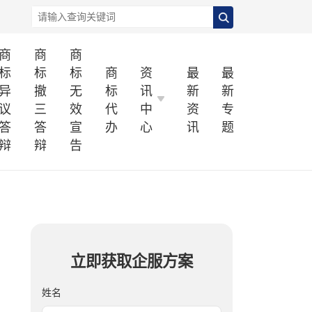
商
商
商
标
标
标
商
资
最
最
异
撤
无
标
讯
新
新
议
三
效
代
中
资
专
答
答
宣
办
心
讯
题
辩
辩
告
立即获取企服方案
姓名