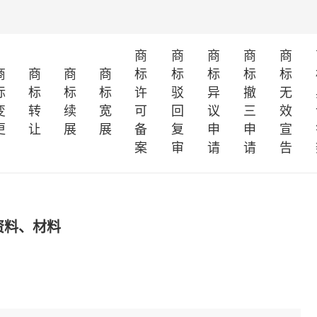
商
商
商
商
商
商
商
商
商
标
标
标
标
标
标
标
标
标
许
驳
异
撤
无
变
转
续
宽
可
回
议
三
效
更
让
展
展
备
复
申
申
宣
案
审
请
请
告
资料、材料