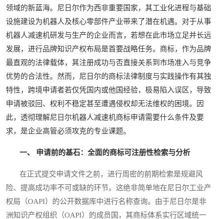
领域的新蓝海。尼日尔作为西非重要国家，其工业化进程与基础
设施建设为机器人及核心零部件产业带来了潜在机遇。对于从事
机器人减速机研发与生产的企业而言，若想在此市场立足并长远
发展，进行品牌知识产权布局是首要战略任务。商标，作为品牌
最直观的法律载体，其注册成功与否直接关系到市场准入与竞争
优势的合法性。然而，尼日尔的商标法律制度与实践操作有其独
特性，跨境申请者若仅凭国内或他国经验，极易陷入误区，导致
申请被驳回、权利不稳定甚至遭遇侵权却无法维权的困境。因
此，透彻理解尼日尔机器人减速机商标申请需要什么条件及要
求，是企业高管必须攻克的专业课题。
一、 申请前的基石：全面的商标可注册性检索与分析
在正式提交申请文件之前，进行周密的前期检索是规避风
险、提高成功率不可或缺的环节。这绝非简单地在尼日尔工业产
权局（OAPI）的公开数据库中进行名称查询。由于尼日尔是非
洲知识产权组织（OAPI）的成员国，其商标体系实行区域统一