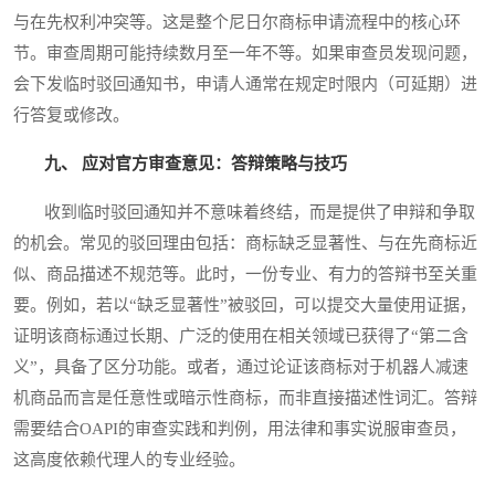
与在先权利冲突等。这是整个尼日尔商标申请流程中的核心环
节。审查周期可能持续数月至一年不等。如果审查员发现问题，
会下发临时驳回通知书，申请人通常在规定时限内（可延期）进
行答复或修改。
九、 应对官方审查意见：答辩策略与技巧
收到临时驳回通知并不意味着终结，而是提供了申辩和争取
的机会。常见的驳回理由包括：商标缺乏显著性、与在先商标近
似、商品描述不规范等。此时，一份专业、有力的答辩书至关重
要。例如，若以“缺乏显著性”被驳回，可以提交大量使用证据，
证明该商标通过长期、广泛的使用在相关领域已获得了“第二含
义”，具备了区分功能。或者，通过论证该商标对于机器人减速
机商品而言是任意性或暗示性商标，而非直接描述性词汇。答辩
需要结合OAPI的审查实践和判例，用法律和事实说服审查员，
这高度依赖代理人的专业经验。