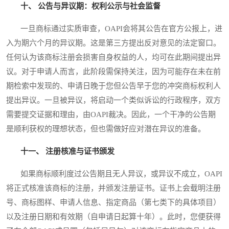
十、 公告与异议期：权利公示与社会监督
一旦商标通过实质审查，OAPI会将其公告在官方公报上，进
入为期六个月的异议期。这是第三方提出反对意见的法定窗口。
任何认为该商标注册会损害自身权益的人，均可在此期间提出异
议。对于申请人而言，此阶段需保持关注，因为可能存在未在前
期检索中发现的、申请日晚于您但公告早于您的冲突商标权利人
提出异议。一旦被异议，将启动一个类似诉讼的行政程序，双方
需要提交证据和理由，由OAPI裁决。因此，一个干净的公告期
是顺利获权的理想状态，但也需做好应对潜在异议的准备。
十一、 注册核准与证书颁发
如果商标顺利度过公告期且无人异议，或异议不成立，OAPI
将正式核准该商标的注册，并颁发注册证书。证书上会载明注册
号、商标图样、申请人信息、指定商品（第七类下的具体项目）
以及注册日期和有效期（自申请日起算十年）。此时，您便获得