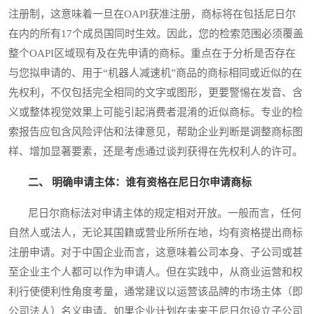
注册制，这意味着一旦在OAPI获准注册，商标将在包括尼日尔
在内的所有17个成员国同时生效。因此，您的检索范围必须覆盖
整个OAPI区域现有及在先申请的商标。重点在于分析是否存在
与您拟申请的、用于“机器人减速机”商品的商标相同或近似的在
先权利，不仅包括完全相同的文字或图形，更要警惕在发音、含
义或整体视觉效果上可能引起消费者混淆的近似商标。专业的检
索报告应包含风险评估和法律意见，帮助企业判断是调整商标图
样、增加显著要素，还是考虑通过谈判获得在先权利人的许可。
二、 明确申请主体：谁有资格在尼日尔申请商标
尼日尔商标法对申请主体的规定相对开放。一般而言，任何
自然人或法人，无论其国籍或营业所所在地，均有资格提出商标
注册申请。对于中国企业而言，这意味着公司本身、子公司或甚
至企业主个人都可以作为申请人。但在实践中，从商业运营和权
利行使便利性角度考量，通常建议以运营该品牌的市场主体（即
公司法人）名义申请。如果企业计划在未来于尼日尔设立子公司