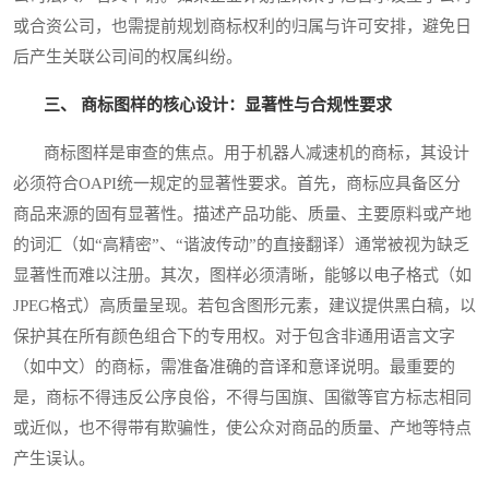
或合资公司，也需提前规划商标权利的归属与许可安排，避免日
后产生关联公司间的权属纠纷。
三、 商标图样的核心设计：显著性与合规性要求
商标图样是审查的焦点。用于机器人减速机的商标，其设计
必须符合OAPI统一规定的显著性要求。首先，商标应具备区分
商品来源的固有显著性。描述产品功能、质量、主要原料或产地
的词汇（如“高精密”、“谐波传动”的直接翻译）通常被视为缺乏
显著性而难以注册。其次，图样必须清晰，能够以电子格式（如
JPEG格式）高质量呈现。若包含图形元素，建议提供黑白稿，以
保护其在所有颜色组合下的专用权。对于包含非通用语言文字
（如中文）的商标，需准备准确的音译和意译说明。最重要的
是，商标不得违反公序良俗，不得与国旗、国徽等官方标志相同
或近似，也不得带有欺骗性，使公众对商品的质量、产地等特点
产生误认。