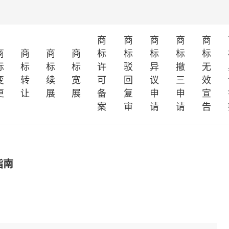
商
商
商
商
商
商
商
商
商
标
标
标
标
标
标
标
标
标
许
驳
异
撤
无
变
转
续
宽
可
回
议
三
效
更
让
展
展
备
复
申
申
宣
案
审
请
请
告
指南