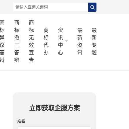
商
商
商
标
标
标
商
资
最
最
异
撤
无
标
讯
新
新
议
三
效
代
中
资
专
答
答
宣
办
心
讯
题
辩
辩
告
立即获取企服方案
姓名