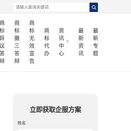
商
商
商
标
标
标
商
资
最
最
异
撤
无
标
讯
新
新
议
三
效
代
中
资
专
答
答
宣
办
心
讯
题
辩
辩
告
立即获取企服方案
姓名