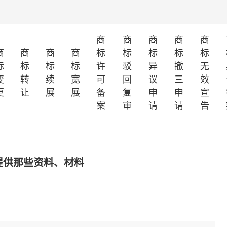
商
商
商
商
商
商
商
商
商
标
标
标
标
标
标
标
标
标
许
驳
异
撤
无
变
转
续
宽
可
回
议
三
效
更
让
展
展
备
复
申
申
宣
案
审
请
请
告
提供那些资料、材料