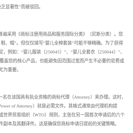
乏显著性”而被驳回。
遍采用《商标注册用商品和服务国际分类》（尼斯分类）。您
、鞋、帽”。但仅仅填写“婴儿全棉套装”可能不够精确。为了获得
如：“婴儿服装（250045）”、“婴儿全套衣（250044）”、
保商标覆盖您的核心产品，也能避免因范围过宽而产生不必要的官费或
尤为重要。
该国具有执业资格的商标代理（Attorney）来办理。这时，
r of Attorney）就是必需文件。其格式通常由代理机构提
或世界贸易组织（WTO）规则，主张在另一国首次申请后的六个
件副本及其翻译件。这是确保您商标申请日提前的关键策略。