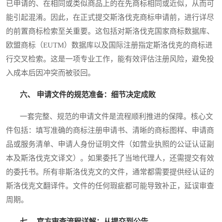
已申请的、在相同或类似商品上的在先商标相同或近似，从而可
能引起混淆。因此，在正式提交斯洛伐克商标申请前，进行详尽
的前置商标检索至关重要。这包括对斯洛伐克国家商标数据库、
欧盟商标（EUTM）数据库以及国际注册指定斯洛伐克的商标进
行交叉检索。这是一项专业工作，能有效评估注册风险，避免投
入成本后因冲突而被驳回。
六、 申请文件的规范准备：细节决定成败
一套完整、规范的申请文件是流程顺利推进的保障。核心文
件包括：填写准确的商标注册申请书、清晰的商标图样、申请商
品或服务清单、申请人身份证明文件（如营业执照的公证认证副
本及斯洛伐克文译文）。如果委托了当地代理人，还需提交有效
的委托书。所有非斯洛伐克文的文件，通常都需要提供经认证的
斯洛伐克文翻译件。文件的任何瑕疵都可能导致补正，延误审查
周期。
七、 官方审查流程详解：从提交到公告