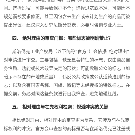
围。选择过窄，可能导致保护不全；选择过宽或不准，可能因不
规范而被要求修正，甚至因包含未生产或未计划生产的商品而被
提出异议。建议深入研究尼斯分类表，必要时咨询专业人士。
四、 绝对理由的审查门槛：哪些标志被明确禁止？
斯洛伐克工业产权局（以下简称“官方”）会依据“绝对理由”
对申请进行审查。主要包括：缺乏显著特征的标志；仅由商品自
身性质、功能或技术效果决定的形状；可能欺骗公众的标志（如
暗示不存在的产地或质量）；违反公共政策或公认道德准则的标
志；以及含有国家名称、国旗、徽记等未经授权的特殊标志。在
提交前，务必对照这些条款进行自我筛查，避免触碰红线。
五、 相对理由与在先权利检索：规避冲突的关键
相比绝对理由，相对理由的审查更为复杂，它涉及与在先商
标权利的冲突。官方会审查您的商标是否与在斯洛伐克已注册或