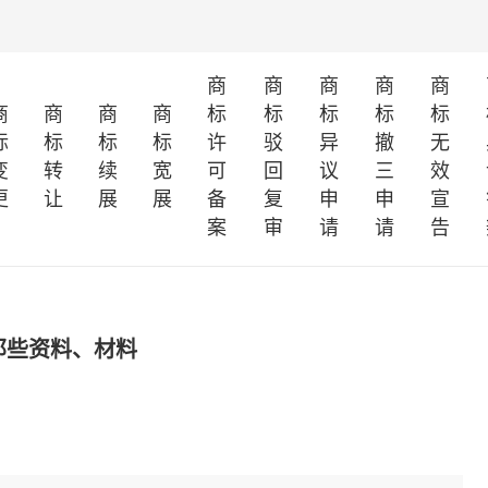
商
商
商
商
商
商
商
商
商
标
标
标
标
标
标
标
标
标
许
驳
异
撤
无
变
转
续
宽
可
回
议
三
效
更
让
展
展
备
复
申
申
宣
案
审
请
请
告
那些资料、材料