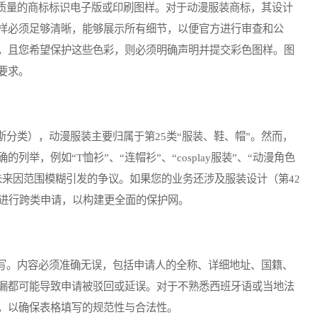
量的商标标识电子版或印刷图样。对于动漫服装商标，其设计
样必须足够清晰，能够展示所有细节，以便官方进行审查和公
，且您希望保护这些色彩，则必须明确声明并提交彩色图样。图
要求。
类），动漫服装主要归属于第25类“服装、鞋、帽”。然而，
举，例如“T恤衫”、“连帽衫”、“cosplay服装”、“动漫角色
未来因范围模糊引发的争议。如果您的业务还涉及服装设计（第42
虑进行跨类申请，以构建更全面的保护网。
。内容必须准确无误，包括申请人的全称、详细地址、国籍、
漏都可能导致申请被驳回或延误。对于不熟悉西班牙语或当地法
，以确保表格填写的规范性与合法性。