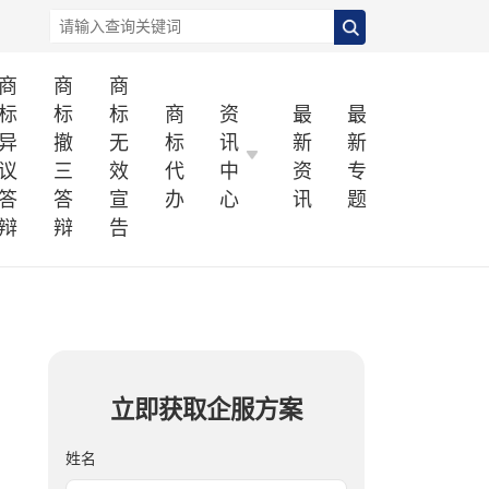
商
商
商
标
标
标
商
资
最
最
异
撤
无
标
讯
新
新
议
三
效
代
中
资
专
答
答
宣
办
心
讯
题
辩
辩
告
立即获取企服方案
姓名