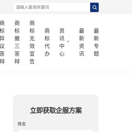
商
商
商
标
标
标
商
资
最
最
异
撤
无
标
讯
新
新
议
三
效
代
中
资
专
答
答
宣
办
心
讯
题
辩
辩
告
立即获取企服方案
姓名