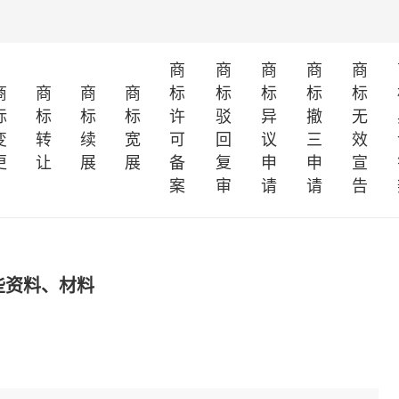
商
商
商
商
商
商
商
商
商
标
标
标
标
标
标
标
标
标
许
驳
异
撤
无
变
转
续
宽
可
回
议
三
效
更
让
展
展
备
复
申
申
宣
案
审
请
请
告
些资料、材料