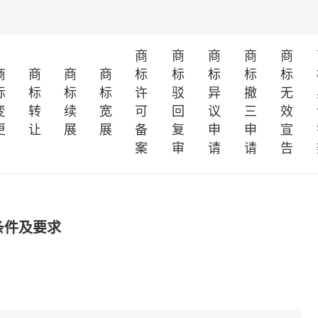
商
商
商
商
商
商
商
商
商
标
标
标
标
标
标
标
标
标
许
驳
异
撤
无
变
转
续
宽
可
回
议
三
效
更
让
展
展
备
复
申
申
宣
案
审
请
请
告
条件及要求