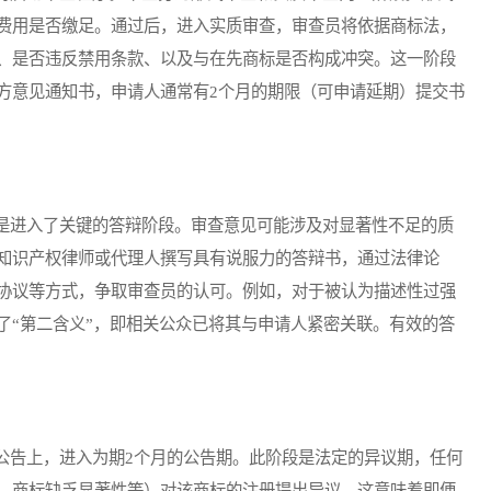
费用是否缴足。通过后，进入实质审查，审查员将依据商标法，
、是否违反禁用条款、以及与在先商标是否构成冲突。这一阶段
方意见通知书，申请人通常有2个月的期限（可申请延期）提交书
进入了关键的答辩阶段。审查意见可能涉及对显著性不足的质
知识产权律师或代理人撰写具有说服力的答辩书，通过法律论
协议等方式，争取审查员的认可。例如，对于被认为描述性过强
了“第二含义”，即相关公众已将其与申请人紧密关联。有效的答
告上，进入为期2个月的公告期。此阶段是法定的异议期，任何
、商标缺乏显著性等）对该商标的注册提出异议。这意味着即便