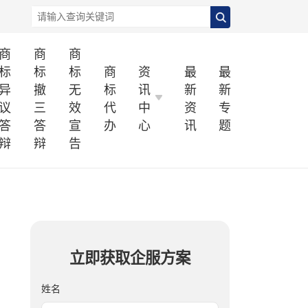
商
商
商
标
标
标
商
资
最
最
异
撤
无
标
讯
新
新
议
三
效
代
中
资
专
答
答
宣
办
心
讯
题
辩
辩
告
立即获取企服方案
姓名