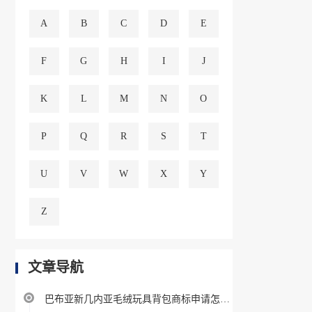
A
B
C
D
E
F
G
H
I
J
K
L
M
N
O
P
Q
R
S
T
U
V
W
X
Y
Z
文章导航
巴布亚新几内亚毛绒玩具背包商标申请怎么办理最划算