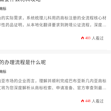
商标
场的实际需求，系统梳理儿科用药商标注册的全流程核心材
异性药品证明，从本地化翻译要求到跨境公证流程，深度解
避方案，助力企业高效完成巴布亚新几内亚商标申请布局。
403
人看过
的办理流程是什么呢
商标
内亚市场的企业而言，理解并顺利完成巴布亚新几内亚商标
文将为您深度解析从商标检索、申请准备、官方审查到最终
议的实用策略，助您高效稳妥地完成知识产权布局。
448
人看过