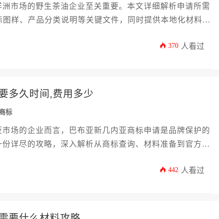
洋洲市场的野生茶油企业至关重要。本文详细解析申请所需
标图样、产品分类说明等关键文件，同时提供本地化材料准
成知识产权布局。
370
人看过
要多久时间,费用多少
商标
亚市场的企业而言，巴布亚新几内亚商标申请是品牌保护的
一份详尽的攻略，深入解析从商标查询、材料准备到官方审
题：完成整个申请程序通常需要12至18个月的时间，而
442
人看过
本，大致在数千至数万人民币区间浮动。
需要什么材料攻略