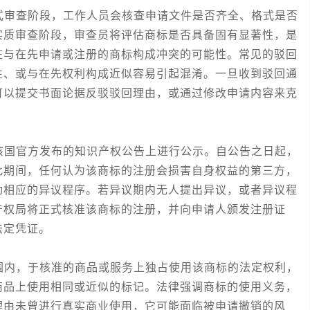
审查阶段，工作人员会核查申请文件是否齐全、格式是否
实质审查阶段，审查员将评估商标是否具备固有显著性，是
在与在先申请或注册的商标构成冲突的可能性。常见的驳回
性、或与在先权利构成近似容易引起混淆。一旦收到驳回通
可以提交书面论据反驳驳回理由，或通过修改申请内容来克
国官方发布的知识产权公告上进行公示。自公告之日起，
此期间，任何认为该商标的注册会损害自身权益的第三方，
动相应的异议程序。若异议期内无人提出异议，或者异议程
产权局将正式核准该商标的注册，并向申请人颁发注册证
法定凭证。
内，于核准的商品或服务上独占使用该商标的法定权利，
商品上使用相同或近似的标记。法律强调商标的使用义务，
理由未曾进行真实商业使用，它可能面临被申请撤销的风