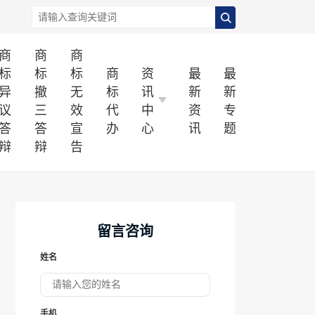
商
商
商
标
标
标
商
资
最
最
异
撤
无
标
讯
新
新
议
三
效
代
中
资
专
答
答
宣
办
心
讯
题
辩
辩
告
留言咨询
姓名
手机