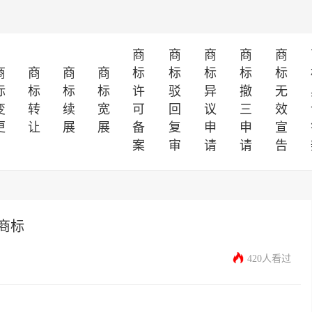
商
商
商
商
商
商
商
商
商
标
标
标
标
标
标
标
标
标
许
驳
异
撤
无
变
转
续
宽
可
回
议
三
效
更
让
展
展
备
复
申
申
宣
案
审
请
请
告
商标
420人看过