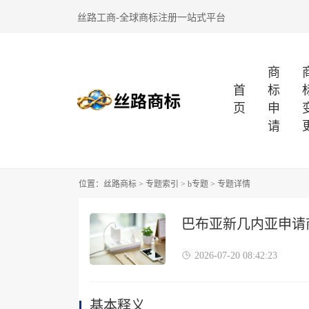
丝路工商-全球商标注册一站式平台
商
首
标
页
申
请
位置：
丝路商标
>
专题索引
>
b专题
> 专题详情
巴布亚新几内亚申请
2026-07-20 08:42:23
基本释义