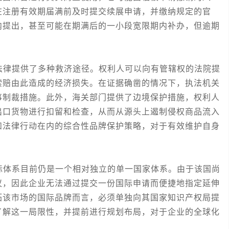
在注册有效期届满前及时提交续展申请，并缴纳规定的官
内提出，甚至可能在期满后的一小段宽限期内补办，但逾期
律提供了多种救济途径。权利人可以向有管辖权的法院提
索赔由此造成的经济损失。在证据确凿的情况下，执法机关
事制裁措施。此外，海关部门提供了边境保护措施，权利人
出口货物进行扣留和检查，从而从源头上遏制侵权商品流入
和法律行动在内的综合性品牌保护策略，对于有效维护自身
体系目前仍是一个相对独立的单一国家体系。由于该国尚
议，因此企业无法通过提交一份国际申请而便捷地指定延伸
拓该市场的国际品牌而言，必须单独向其国家知识产权局提
了解这一局限性，并提前进行规划布局，对于企业的全球化