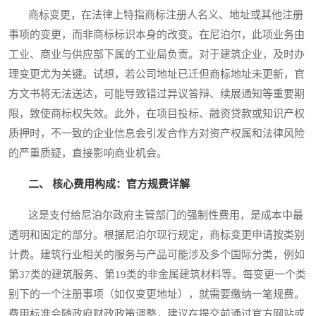
商标变更，在法律上特指商标注册人名义、地址或其他注册
事项的变更，而非商标标识本身的改变。在尼泊尔，此项业务由
工业、商业与供应部下属的工业局负责。对于建筑企业，及时办
理变更尤为关键。试想，若公司地址已迁但商标地址未更新，官
方文书将无法送达，可能导致错过异议答辩、续展通知等重要期
限，致使商标权失效。此外，在项目投标、融资贷款或知识产权
质押时，不一致的企业信息会引发合作方对资产权属和法律风险
的严重质疑，直接影响商业机会。
二、 核心费用构成：官方规费详解
这是支付给尼泊尔政府主管部门的强制性费用，是成本中最
透明和固定的部分。根据尼泊尔现行规定，商标变更申请按类别
计费。建筑行业相关的服务与产品可能涉及多个国际分类，例如
第37类的建筑服务、第19类的非金属建筑材料等。每变更一个类
别下的一个注册事项（如仅变更地址），就需要缴纳一笔规费。
费用标准会随政府财政政策调整，建议在提交前通过官方网站或