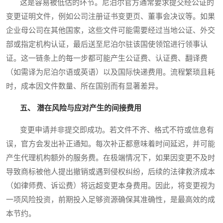
这是容易被低估的环节。尼泊尔官方通常要求提交经公证的
变更证明文件，例如公司注册证书变更页、董事会决议等。如果
企业母公司在其他国家，这些文件可能需要经过当地公证、外交
部或指定机构认证，最后送至尼泊尔驻该国使领馆进行领事认
证。这一链条上的每一步都可能产生公证费、认证费、翻译费
（如需译为尼泊尔语或英语）以及国际快递费用。流程繁琐且耗
时，成本因文件数量、所在国别而有显著差异。
五、 潜在风险与应对产生的间接费用
变更申请并非提交即成功。若文件不齐、格式不符或信息有
误，官方会发出补正通知。每次补正都意味着时间延迟，并可能
产生代理机构额外的服务费。在极端情况下，如果因变更不及时
导致商标被他人提出撤销或遇到侵权纠纷，后续的法律救济成本
（如律师费、诉讼费）将远超变更本身费用。因此，将变更视为
一项风险投资，前期投入足够资源确保其准确性，是最高效的成
本节约。