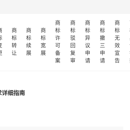
商
商
商
商
商
商
商
商
商
标
标
标
标
标
标
标
标
标
许
驳
异
撤
无
变
转
续
宽
可
回
议
三
效
更
让
展
展
备
复
申
申
宣
案
审
请
请
告
求详细指南