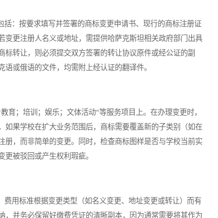
括：按要求填写并签署的商标变更申请书、现行的商标注册证
若变更注册人名义或地址，需提供哈萨克斯坦相关政府部门出具
商标转让，则必须提交双方签署的转让协议原件或经公证的副
克语或俄语的文件，均需附上经认证的翻译件。
教育；培训；娱乐；文体活动”等服务项目上。在办理变更时，
，如果学校在扩大业务范围后，商标需要覆盖新的子类别（如在
注册，而非简单的变更。同时，检查商标图样是否与学校当前实
变更被驳回或产生权利瑕疵。
费用标准根据变更类型（如名义变更、地址变更或转让）而有
纳，并务必保留好缴费凭证的清晰副本，因为通常需要将其作为