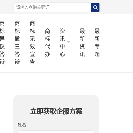
商
商
商
标
标
标
商
资
最
最
异
撤
无
标
讯
新
新
议
三
效
代
中
资
专
答
答
宣
办
心
讯
题
辩
辩
告
立即获取企服方案
姓名