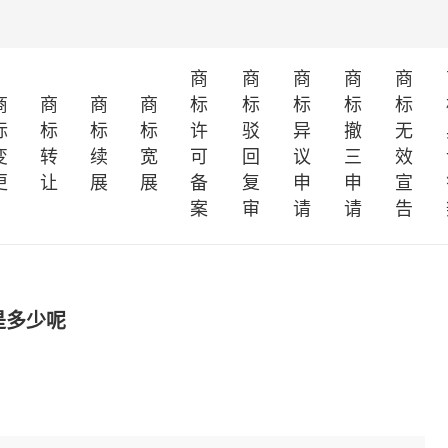
商
商
商
商
商
商
商
商
商
标
标
标
标
标
标
标
标
标
许
驳
异
撤
无
变
转
续
宽
可
回
议
三
效
更
让
展
展
备
复
申
申
宣
案
审
请
请
告
是多少呢