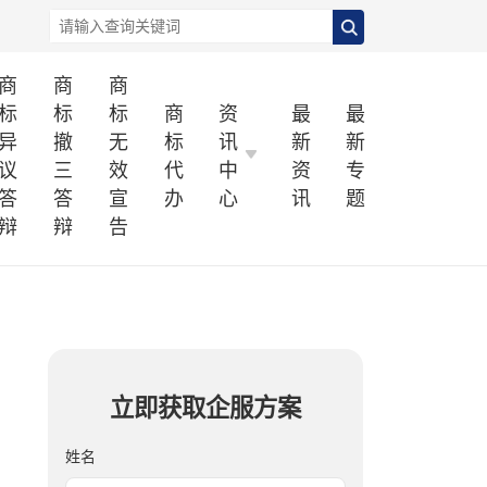
商
商
商
标
标
标
商
资
最
最
异
撤
无
标
讯
新
新
议
三
效
代
中
资
专
答
答
宣
办
心
讯
题
辩
辩
告
立即获取企服方案
姓名