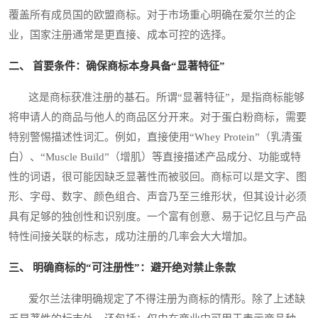
覆盖所有成员国的欧盟商标。对于市场重心明确在爱尔兰的企
业，国家注册通常是更直接、成本可控的选择。
二、 首要条件：确保商标本身具备“显著特征”
这是商标获准注册的基石。所谓“显著特征”，是指商标能够
将申请人的商品与他人的商品区分开来。对于蛋白粉商标，需要
特别警惕描述性词汇。例如，直接使用“Whey Protein”（乳清蛋
白）、“Muscle Build”（增肌）等直接描述产品成分、功能或特
性的词语，很可能因缺乏显著性而被驳回。商标可以是文字、图
形、字母、数字、颜色组合、声音乃至三维形状，但其设计必须
具有足够的独创性和识别度。一个富有创意、易于记忆且与产品
特性间接关联的标志，成功注册的几率会大大增加。
三、 明确商标的“可注册性”：避开绝对禁止条款
爱尔兰法律明确规定了不得注册为商标的情形。除了上述缺