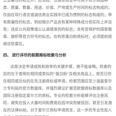
乏显著性的标志外，还包括：仅由在商业中可用于表示商品种
类、质量、数量、用途、价值、产地或生产时间的标志构成的；
仅由在现行语言或诚信商业实践中已成为惯例的标志构成的；带
有欺骗性的标志，例如暗示产品含有某种特殊成分但实际上并没
有；违反公共政策或公认道德准则的标志；含有受保护的国家徽
章、旗帜等官方符号的标志。在构思蛋白粉商标时，必须提前规
避这些雷区。
四、 进行详尽的前期商标检索与分析
这是决定申请成败和效率的关键步骤，绝不能省略。检索的
目的在于查明在相同或类似的“蛋白粉”及相关商品上，是否已存
在相同或近似的在先注册商标或申请。检索范围应至少涵盖爱尔
兰专利局的官方数据库，并强烈建议扩展至欧盟商标数据库以及
国际注册指定爱尔兰的商标。专业的检索分析能够评估注册风
险，避免在投入大量时间和费用后因冲突而被驳回，甚至引发潜
在的法律纠纷。对于爱尔兰商标申请而言，这一步的专业性投入