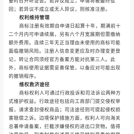
要时召开听证会。若异议成立，申请将被最终驳
回；若异议不成立或无人异议，则核准注册。
权利维持管理
商标注册有效期自申请日起算十年，期满前十
二个月内可申请续展，另有六个月宽展期但需缴纳
额外费用。连续三年无正当理由未使用的商标可能
面临撤销风险。注册人信息变更应及时办理变更登
记，转让合同须经官方备案方能对抗第三人。此
外，商标使用证据需妥善保管，以备应对可能出现
的撤销程序。
维权救济途径
商标权利人可通过行政投诉和司法诉讼两种方
式维护权益。行政途径包括向工商部门提交侵权举
报，请求查封侵权商品；司法途径则可提起侵权损
害赔偿之诉。边境保护措施方面，权利人可向海关
总署申请备案，拦截涉嫌侵权的进出口货物。值得