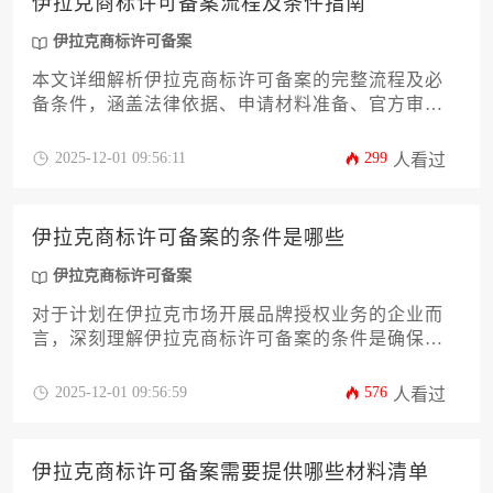
伊拉克商标许可备案流程及条件指南
伊拉克商标许可备案
本文详细解析伊拉克商标许可备案的完整流程及必
备条件，涵盖法律依据、申请材料准备、官方审查
要点及常见问题对策。为企业主提供从资质审核到
成功备案的实操指引，助您高效完成知识产权海外
2025-12-01 09:56:11
299
人看过
布局，规避跨境经营中的商标权益风险。
伊拉克商标许可备案的条件是哪些
伊拉克商标许可备案
对于计划在伊拉克市场开展品牌授权业务的企业而
言，深刻理解伊拉克商标许可备案的条件是确保商
业合作合法、规避潜在风险的关键前提。本文将系
统梳理在伊拉克完成此项备案所必须满足的法律要
2025-12-01 09:56:59
576
人看过
件、程序规范以及核心注意事项，旨在为企业主及
高管提供一份清晰、实用且具有操作性的行动指
南，助力其品牌国际化战略的平稳推进。
伊拉克商标许可备案需要提供哪些材料清单