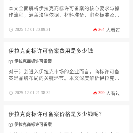
本文全面解析伊拉克商标许可备案的核心要求与操
作流程，涵盖法律依据、材料准备、审查标准及后
续维护等关键环节。针对企业主及高管群体，提供
具有实操价值的指导方案，助力企业高效完成知识
2025-12-01 20:09:21
264
人看过
产权海外布局，规避跨境经营风险。
伊拉克商标许可备案费用是多少钱
伊拉克商标许可备案
对于计划进入伊拉克市场的企业而言，商标许可备
案是品牌布局的关键环节。本文深度解析伊拉克商
标许可备案的费用构成、官方收费标准及代理服务
费影响因素，并提供成本优化策略与风险防范建
2025-12-01 21:38:32
399
人看过
议，助力企业高效完成合规备案，保障品牌权益。
伊拉克商标许可备案价格是多少钱呢？
伊拉克商标许可备案