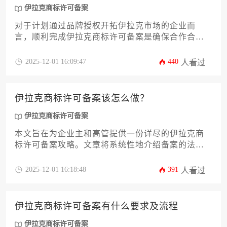
伊拉克商标许可备案
对于计划通过品牌授权开拓伊拉克市场的企业而
言，顺利完成伊拉克商标许可备案是确保合作合
法、权益受保护的关键一步。本文将为您提供一份
详尽、实用的伊拉克商标许可备案材料清单，并深
2025-12-01 16:09:47
440
人看过
入解析每一项材料的准备要点与常见误区，帮助企
业主或高管高效完成备案流程，规避潜在的法律与
商业风险。
伊拉克商标许可备案该怎么做？
伊拉克商标许可备案
本文旨在为企业主和高管提供一份详尽的伊拉克商
标许可备案攻略。文章将系统性地介绍备案的法律
依据、核心价值、必备材料、具体流程、常见风险
及应对策略等关键环节，帮助企业高效、合规地完
2025-12-01 16:18:48
391
人看过
成这一重要商业安排，充分实现商标资产的价值。
伊拉克商标许可备案有什么要求及流程
伊拉克商标许可备案