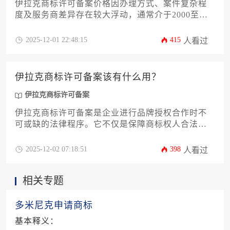
伊拉克商标许可备案价格因办理方式、案件复杂程
度及服务商差异存在较大浮动，通常介于2000至
6000美元区间。本文将从备案价值、费用构成、办
理流程、风险管控等维度，为企业主提供全链路决
2025-12-01 22:48:15
415
人看过
策参考，助力高效完成伊拉克商标许可备案事务
伊拉克商标许可备案该有什么用？
伊拉克商标许可备案
伊拉克商标许可备案是企业进行品牌授权合作时不
可或缺的法律程序。它不仅是保障商标权人合法权
益的基石，更是被许可方获得合法经营资格、防范
市场风险的关键屏障。本文将深入剖析伊拉克商标
2025-12-02 07:18:51
398
人看过
许可备案的十二项核心价值，为企业主及高管提供
一套系统、实用的战略指南，助力企业在复杂的伊
相关专题
拉克市场环境中稳健拓展业务，最大化品牌商业价
值。
多米尼克申请商标
基本释义：